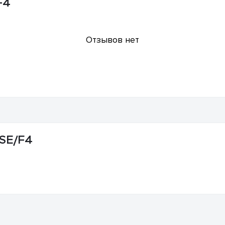
F4
Отзывов нет
0SE/F4