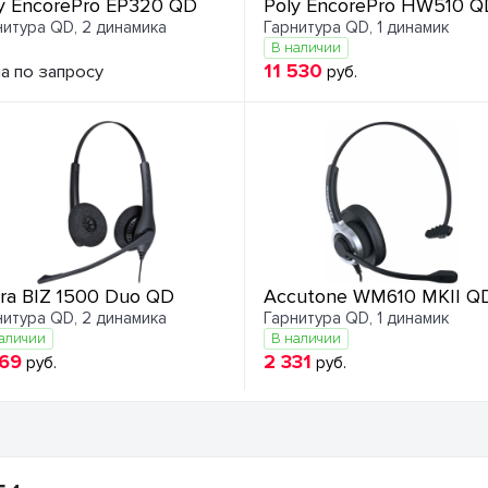
y EncorePro EP320 QD
Poly EncorePro HW510 Q
нитура QD, 2 динамика
Гарнитура QD, 1 динамик
В наличии
11 530
а по запросу
руб.
ra BIZ 1500 Duo QD
Accutone WM610 MKII Q
нитура QD, 2 динамика
Гарнитура QD, 1 динамик
аличии
В наличии
869
2 331
руб.
руб.