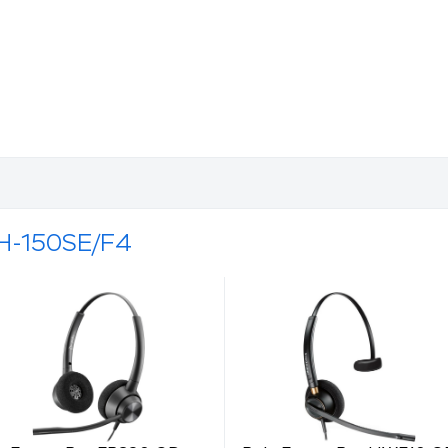
H-150SE/F4