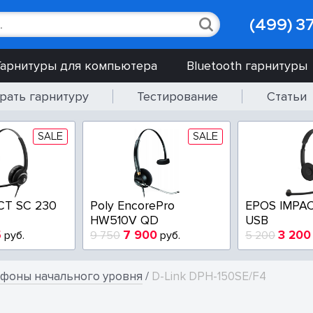
(499) 3
Гарнитуры для компьютера
Bluetooth гарнитуры
рать гарнитуру
Тестирование
Статьи
SALE
SALE
CT SC 230
Poly EncorePro
EPOS IMPAC
HW510V QD
USB
5
7 900
3 200
руб.
9 750
руб.
5 200
ефоны начального уровня
/
D-Link DPH-150SE/F4