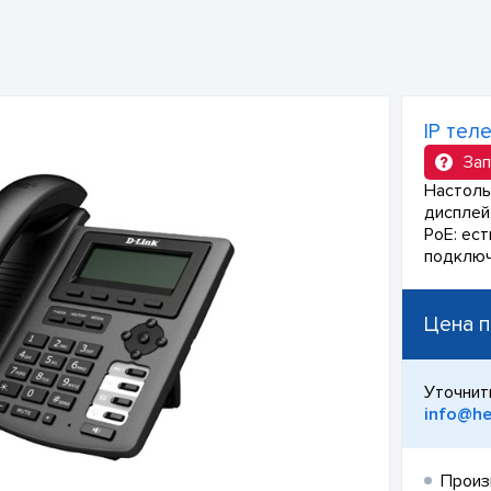
IP тел
Зап
Настоль
дисплей,
PoE: ест
подключ
Цена п
Уточнит
info@he
Произ