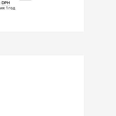
:
DPH
ия: 1 год