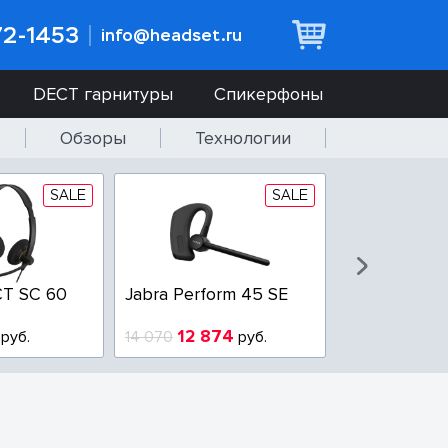
72-1453
info@headset.ru
DECT гарнитуры
Спикерфоны
Обзоры
Технологии
SALE
SALE
T SC 60
Jabra Perform 45 SE
Jabra BIZ 2
QD
12 874
6 437
руб.
14 070
руб.
10 925