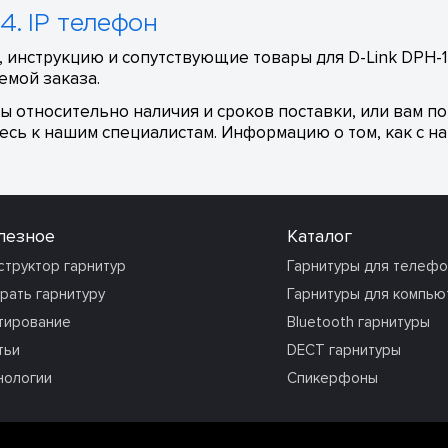
4. IP телефон
 инструкцию и сопутствующие товары для D-Link DPH-1
емой заказа.
сы относительно наличия и сроков поставки, или вам п
сь к нашим специалистам. Информацию о том, как с на
лезное
Каталог
структор гарнитур
Гарнитуры для телеф
рать гарнитуру
Гарнитуры для компью
тирование
Bluetooth гарнитуры
тьи
DECT гарнитуры
нологии
Спикерфоны