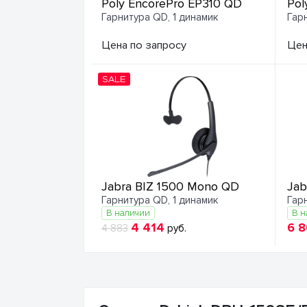
Poly EncorePro EP310 QD
Pol
Гарнитура QD, 1 динамик
Гар
Цена по запросу
Цен
SALE
Jabra BIZ 1500 Mono QD
Jab
Гарнитура QD, 1 динамик
Гар
В наличии
В н
4 414
6 
4 883
руб.