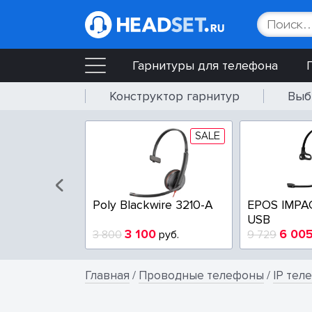
Гарнитуры для телефона
Конструктор гарнитур
Выб
SALE
SALE
wire 3225-A
Poly Blackwire 3210-A
EPOS IMPA
USB
4
3 100
6 00
руб.
3 800
руб.
9 729
Главная
/
Проводные телефоны
/
IP тел