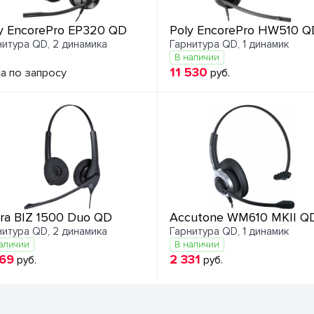
y EncorePro EP320 QD
Poly EncorePro HW510 Q
нитура QD, 2 динамика
Гарнитура QD, 1 динамик
В наличии
11 530
а по запросу
руб.
ra BIZ 1500 Duo QD
Accutone WM610 MKII Q
нитура QD, 2 динамика
Гарнитура QD, 1 динамик
аличии
В наличии
869
2 331
руб.
руб.