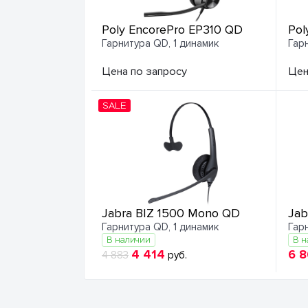
Poly EncorePro EP310 QD
Pol
Гарнитура QD, 1 динамик
Гар
Цена по запросу
Цен
SALE
Jabra BIZ 1500 Mono QD
Jab
Гарнитура QD, 1 динамик
Гар
В наличии
В н
4 414
6 
4 883
руб.