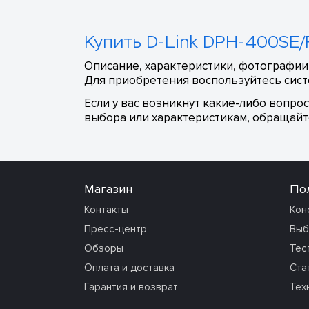
Купить D-Link DPH-400SE/F
Описание, характеристики, фотографии,
Для приобретения воспользуйтесь сист
Если у вас возникнут какие-либо вопро
выбора или характеристикам, обращайте
Магазин
По
Контакты
Кон
Пресс-центр
Выб
Обзоры
Тес
Оплата и доставка
Ста
Гарантия и возврат
Тех