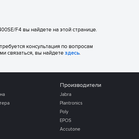
00SE/F4 вы найдете на этой странице.
отребуется консультация по вопросам
ми связаться, вы найдете
здесь
.
Производители
она
Jabra
тера
Plantronics
Poly
EPOS
Accutone