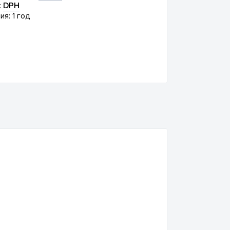
:
DPH
ия: 1 год