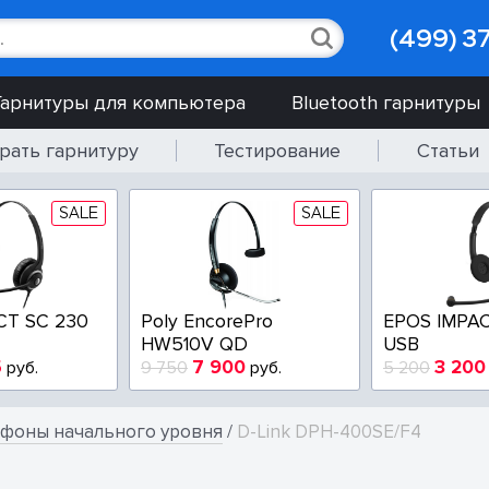
(499) 3
Гарнитуры для компьютера
Bluetooth гарнитуры
рать гарнитуру
Тестирование
Статьи
SALE
SALE
CT SC 230
Poly EncorePro
EPOS IMPAC
HW510V QD
USB
5
7 900
3 200
руб.
9 750
руб.
5 200
ефоны начального уровня
/
D-Link DPH-400SE/F4