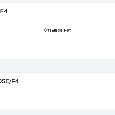
/F4
Отзывов нет
0SE/F4