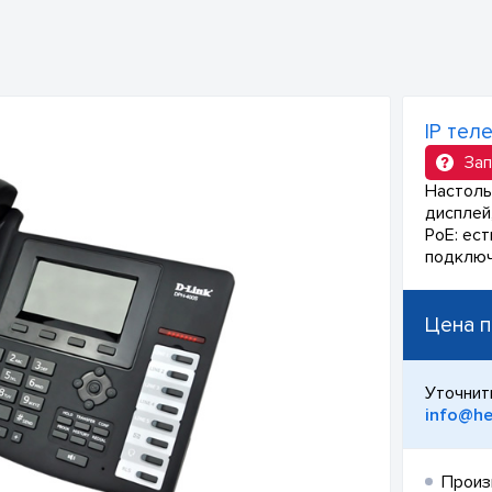
IP тел
Зап
Настоль
дисплей,
PoE: ест
подключ
Цена п
Уточнит
info@he
Произ