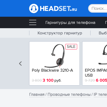
Гарнитуры для телефона
Конструктор гарнитур
Выб
SALE
SALE
wire 3225-A
Poly Blackwire 3210-A
EPOS IMPA
USB
4
3 100
6 00
руб.
3 800
руб.
9 729
Главная
/
Проводные телефоны
/
IP тел