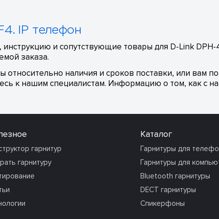
4. IP телефон
 инструкцию и сопутствующие товары для D-Link DPH-4
емой заказа.
сы относительно наличия и сроков поставки, или вам п
сь к нашим специалистам. Информацию о том, как с на
лезное
Каталог
структор гарнитур
Гарнитуры для телеф
рать гарнитуру
Гарнитуры для компью
тирование
Bluetooth гарнитуры
тьи
DECT гарнитуры
нологии
Спикерфоны