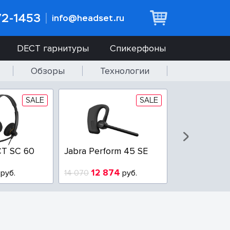
72-1453
info@headset.ru
DECT гарнитуры
Спикерфоны
Обзоры
Технологии
SALE
SALE
T SC 60
Jabra Perform 45 SE
Jabra BIZ 2
QD
12 874
6 437
руб.
14 070
руб.
10 925