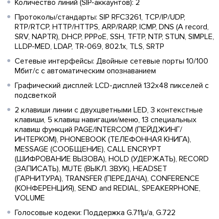
Количество линий (SIP-аккаунтов): 2
Протоколы/стандарты: SIP RFC3261, TCP/IP/UDP,
RTP/RTCP, HTTP/HTTPS, ARP/RARP, ICMP, DNS (A record,
SRV, NAPTR), DHCP, PPPoE, SSH, TFTP, NTP, STUN, SIMPLE,
LLDP-MED, LDAP, TR-069, 802.1x, TLS, SRTP
Сетевые интерфейсы: Двойные сетевые порты 10/100
Мбит/с с автоматическим опознаванием
Графический дисплей: LCD-дисплей 132х48 пикселей с
подсветкой
2 клавиши линии с двухцветными LED, 3 контекстные
клавиши, 5 клавиш навигации/меню, 13 специальных
клавиш функций PAGE/INTERCOM (ПЕЙДЖИНГ/
ИНТЕРКОМ), PHONEBOOK (ТЕЛЕФОННАЯ КНИГА),
MESSAGE (СООБЩЕНИЕ), CALL ENCRYPT
(ШИФРОВАНИЕ ВЫЗОВА), HOLD (УДЕРЖАТЬ), RECORD
(ЗАПИСАТЬ), MUTE (ВЫКЛ. ЗВУК), HEADSET
(ГАРНИТУРА), TRANSFER (ПЕРЕДАЧА), CONFERENCE
(КОНФЕРЕНЦИЯ), SEND and REDIAL, SPEAKERPHONE,
VOLUME
Голосовые кодеки: Поддержка G.711μ/a, G.722