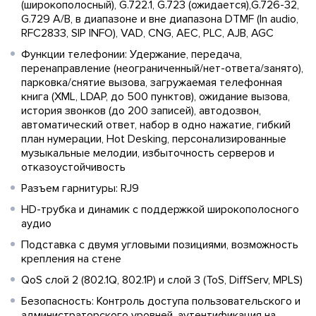
(широкополосный), G.722.1, G.723 (ожидается),G.726-32,
G.729 A/B, в диапазоне и вне диапазона DTMF (In audio,
RFC2833, SIP INFO), VAD, CNG, AEC, PLC, AJB, AGC
Функции телефонии: Удержание, передача,
перенаправление (неограниченный/нет-ответа/занято),
парковка/снятие вызова, загружаемая телефонная
книга (XML, LDAP, до 500 пунктов), ожидание вызова,
история звонков (до 200 записей), автодозвон,
автоматический ответ, набор в одно нажатие, гибкий
план нумерации, Hot Desking, персонализированные
музыкальные мелодии, избыточность серверов и
отказоустойчивость
Разъем гарнитуры: RJ9
HD-трубка и динамик с поддержкой широкополосного
аудио
Подставка с двумя угловыми позициями, возможность
крепления на стене
QoS слой 2 (802.1Q, 802.1P) и слой 3 (ToS, DiffServ, MPLS)
Безопасность: Контроль доступа пользовательского и
администраторского уровней, аутентификация на