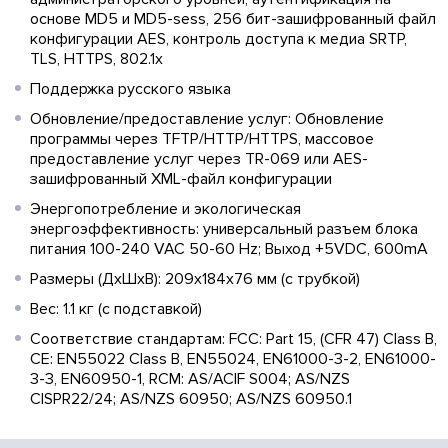
основе MD5 и MD5-sess, 256 бит-зашифрованный файл
конфигурации AES, контроль доступа к медиа SRTP,
TLS, HTTPS, 802.1x
Поддержка русского языка
Обновление/предоставление услуг: Обновление
программы через TFTP/HTTP/HTTPS, массовое
предоставление услуг через TR-069 или AES-
зашифрованный XML-файл конфигурации
Энергопотребление и экологическая
энергоэффективность: универсальный разъем блока
питания 100-240 VAC 50-60 Hz; Выход +5VDC, 600mA
Размеры (ДхШхВ): 209x184x76 мм (с трубкой)
Вес: 1.1 кг (с подставкой)
Соответствие стандартам: FCC: Part 15, (CFR 47) Class B,
CE: EN55022 Class B, EN55024, EN61000-3-2, EN61000-
3-3, EN60950-1, RCM: AS/ACIF S004; AS/NZS
CISPR22/24; AS/NZS 60950; AS/NZS 60950.1