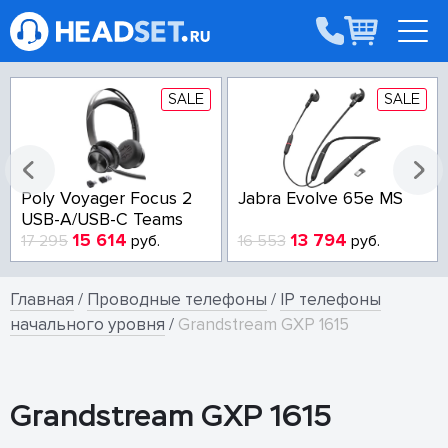
SALE
SALE
Poly Voyager Focus 2
Jabra Evolve 65e MS
USB-A/USB-C Teams
15 614
13 794
17 295
руб.
16 553
руб.
Главная
/
Проводные телефоны
/
IP телефоны
начального уровня
/
Grandstream GXP 1615
Grandstream GXP 1615