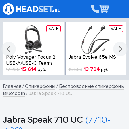
SALE
SALE
Poly Voyager Focus 2
Jabra Evolve 65e MS
USB-A/USB-C Teams
15 614
13 794
17 295
руб.
16 553
руб.
Главная
/
Спикерфоны
/
Беспроводные спикерфоны
Bluetooth
/
Jabra Speak 710 UC
Jabra Speak 710 UC
(7710-