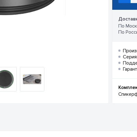
Доставк
По Москв
По Росси
Произ
Серия
Подд
Гарант
Комплек
Спикерф