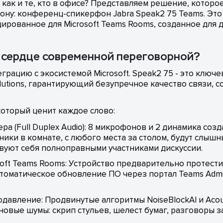
 как и те, кто в офисе? Представляем решение, котор
у: конференц-спикерфон Jabra Speak2 75 Teams. Это 
ированное для Microsoft Teams Rooms, созданное для
о сердце современной переговорной?
грацию с экосистемой Microsoft. Speak2 75 - это клю
olutions, гарантирующий безупречное качество связи,
оторый ценит каждое слово:
ра (Full Duplex Audio): 8 микрофонов и 2 динамика со
тники в комнате, с любого места за столом, будут слыш
твуют себя полноправными участниками дискуссии.
ft Teams Rooms: Устройство предварительно протестир
втоматическое обновление ПО через портал Teams Adm
авление: Продвинутые алгоритмы NoiseBlockAI и Acou
новые шумы: скрип стульев, шелест бумаг, разговоры 