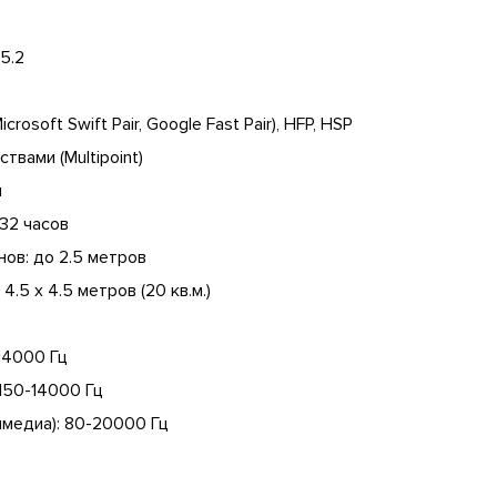
5.2
rosoft Swift Pair, Google Fast Pair), HFP, HSP
вами (Multipoint)
и
32 часов
ов: до 2.5 метров
5 х 4.5 метров (20 кв.м.)
14000 Гц
 150-14000 Гц
имедиа): 80-20000 Гц