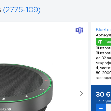
s
(2775-109)
Blueto
Артикул
Тов
Bluetoo
Bluetoot
до 32 ч
микрофо
4, част
80-2000
эхопода
30 
Цена ук