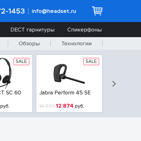
72-1453
info@headset.ru
DECT гарнитуры
Спикерфоны
Обзоры
Технологии
SALE
SALE
T SC 60
Jabra Perform 45 SE
Jabra BIZ 2
QD
12 874
6 437
руб.
14 070
руб.
10 925