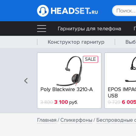
Гарнитуры для телефона
Конструктор гарнитур
Выб
SALE
SALE
wire 3225-A
Poly Blackwire 3210-A
EPOS IMPA
USB
4
3 100
6 00
руб.
3 800
руб.
9 729
Главная
/
Спикерфоны
/
Беспроводные с