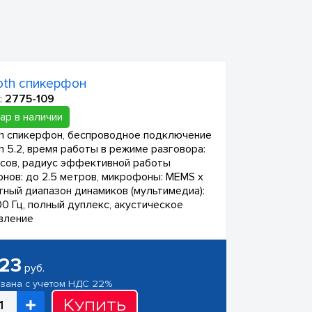
oth спикерфон
:
2775-109
ар в наличии
th спикерфон, беспроводное подключение
h 5.2, время работы в режиме разговора:
асов, радиус эффективной работы
нов: до 2.5 метров, микрофоны: MEMS x
отный диапазон динамиков (мультимедиа):
0 Гц, полный дуплекс, акустическое
вление
623
руб.
азана с учетом НДС 22%
Купить