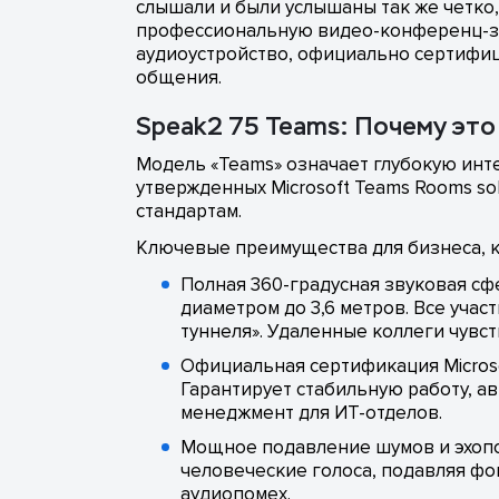
слышали и были услышаны так же четко,
профессиональную видео-конференц-зон
аудиоустройство, официально сертифиц
общения.
Speak2 75 Teams: Почему эт
Модель «Teams» означает глубокую инте
утвержденных Microsoft Teams Rooms s
стандартам.
Ключевые преимущества для бизнеса, к
Полная 360-градусная звуковая сфе
диаметром до 3,6 метров. Все учас
туннеля». Удаленные коллеги чувс
Официальная сертификация Microso
Гарантирует стабильную работу, а
менеджмент для ИТ-отделов.
Мощное подавление шумов и эхопод
человеческие голоса, подавляя фо
аудиопомех.