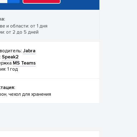
а:
е и области: от 1 дня
и: от 2 до 5 дней
водитель:
Jabra
:
Speak2
ержка
MS Teams
ия: 1 год
тация:
он, чехол для хранения