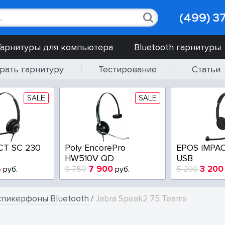
(499) 3
Гарнитуры для компьютера
Bluetooth гарнитуры
рать гарнитуру
Тестирование
Статьи
SALE
SALE
CT SC 230
Poly EncorePro
EPOS IMPAC
HW510V QD
USB
5
7 900
3 200
руб.
9 750
руб.
5 200
пикерфоны Bluetooth
/
Jabra Speak2 75 Teams