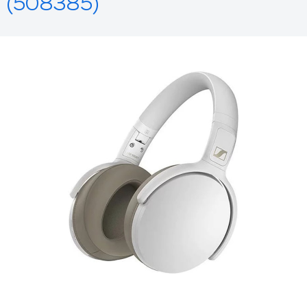
(508385)