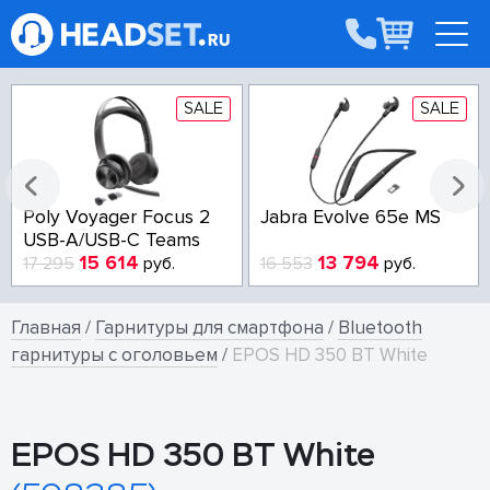
SALE
SALE
Poly Voyager Focus 2
Jabra Evolve 65e MS
USB-A/USB-C Teams
15 614
13 794
17 295
руб.
16 553
руб.
Главная
/
Гарнитуры для смартфона
/
Bluetooth
гарнитуры с оголовьем
/
EPOS HD 350 BT White
EPOS HD 350 BT White