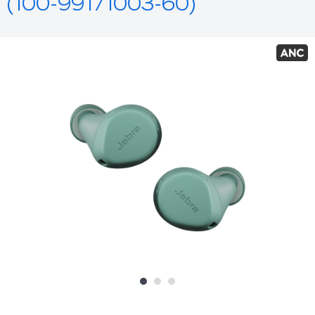
(100-99171003-60)