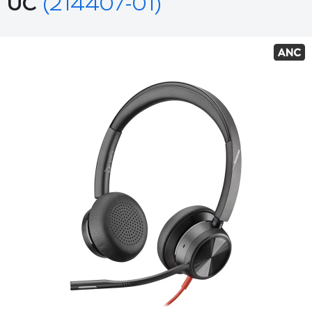
UC
(214407-01)