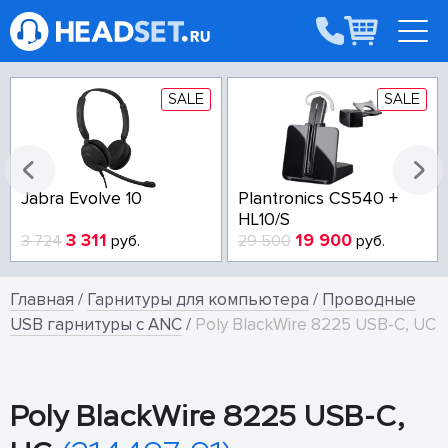
SALE
SALE
Jabra Evolve 10
Plantronics CS540 +
HL10/S
3 311
19 900
3 724
руб.
29 500
руб.
Главная
/
Гарнитуры для компьютера
/
Проводные
USB гарнитуры с ANC
/
Poly BlackWire 8225 USB-C, UC
Poly BlackWire 8225 USB-C,