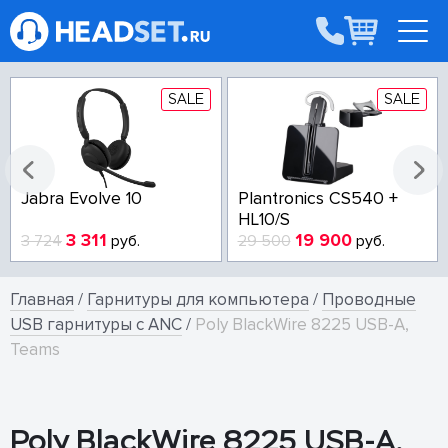
SALE
SALE
Jabra Evolve 10
Plantronics CS540 +
HL10/S
3 311
19 900
3 724
руб.
29 500
руб.
Главная
/
Гарнитуры для компьютера
/
Проводные
USB гарнитуры с ANC
/
Poly BlackWire 8225 USB-A,
Teams
Poly BlackWire 8225 USB-A,