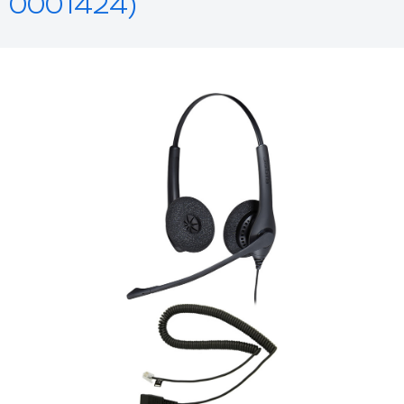
0001424)