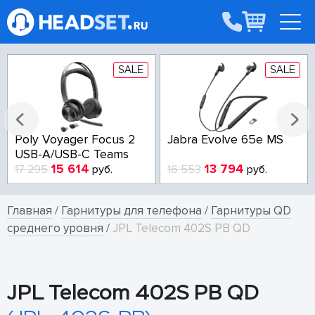
SALE
SALE
Poly Voyager Focus 2
Jabra Evolve 65e MS
USB-A/USB-C Teams
15 614
13 794
17 295
руб.
16 553
руб.
Главная
/
Гарнитуры для телефона
/
Гарнитуры QD
среднего уровня
/
JPL Telecom 402S PB QD
JPL Telecom 402S PB QD