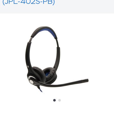
(JPL-402S-PB)