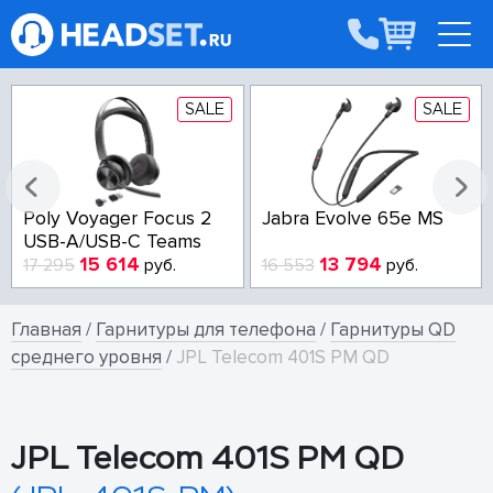
SALE
SALE
Poly Voyager Focus 2
Jabra Evolve 65e MS
USB-A/USB-C Teams
15 614
13 794
17 295
руб.
16 553
руб.
Главная
/
Гарнитуры для телефона
/
Гарнитуры QD
среднего уровня
/
JPL Telecom 401S PM QD
JPL Telecom 401S PM QD