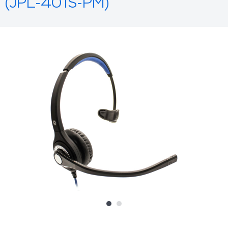
(JPL-401S-PM)