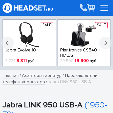
SALE
SALE
Jabra Evolve 10
Plantronics CS540 +
HL10/S
3 311
19 900
3 724
руб.
29 500
руб.
Главная
/
Адаптеры гарнитур
/
Переключатели
телефон-компьютер
/
Jabra LINK 950 USB-A
Jabra LINK 950 USB-A
(1950-