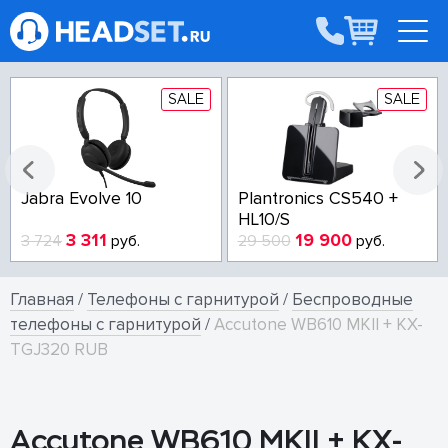
SALE
SALE
Jabra Evolve 10
Plantronics CS540 +
HL10/S
3 311
19 900
3 724
руб.
29 500
руб.
Главная
/
Телефоны с гарнитурой
/
Беспроводные
телефоны с гарнитурой
/
Accutone WB610 MKII + KX-
TGJ320 RUB
Accutone WB610 MKII + KX-