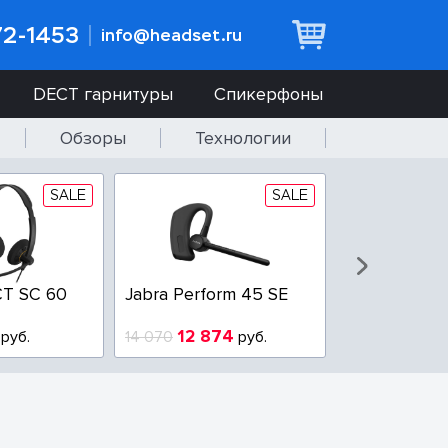
72-1453
info@headset.ru
DECT гарнитуры
Спикерфоны
Обзоры
Технологии
SALE
SALE
T SC 60
Jabra Perform 45 SE
Jabra BIZ 2
QD
12 874
6 437
руб.
14 070
руб.
10 925