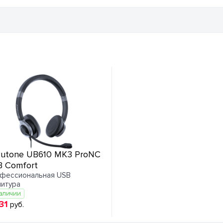
utone UB610 MK3 ProNC
 Comfort
фессиональная USB
нитура
аличии
31
руб.