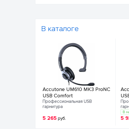
В каталоге
Accutone UM610 MK3 ProNC
Acc
USB Comfort
USB
Профессиональная USB
Про
гарнитура
гар
В н
5 265
5 9
руб.