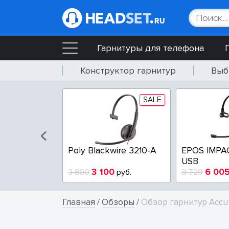
Гарнитуры для телефона
Конструктор гарнитур
Выб
SALE
SALE
wire 3225-A
Poly Blackwire 3210-A
EPOS IMPA
USB
4
3 100
6 00
руб.
3 800
руб.
9 729
Главная
/
Обзоры
/
Обзор гарнитур Accu