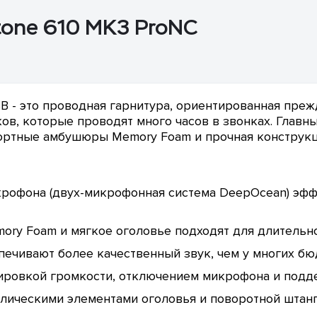
tone 610 MK3 ProNC
B - это проводная гарнитура, ориентированная преж
ов, которые проводят много часов в звонках. Главн
ртные амбушюры Memory Foam и прочная конструкци
рофона (двух-микрофонная система DeepOcean) эфф
ry Foam и мягкое оголовье подходят для длительно
ечивают более качественный звук, чем у многих бю
ировкой громкости, отключением микрофона и подде
лическими элементами оголовья и поворотной штан