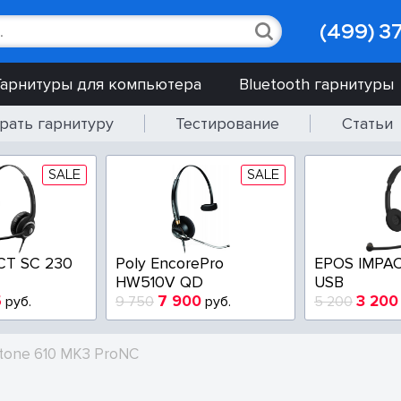
(499) 3
Гарнитуры для компьютера
Bluetooth гарнитуры
рать гарнитуру
Тестирование
Статьи
SALE
SALE
CT SC 230
Poly EncorePro
EPOS IMPAC
HW510V QD
USB
5
7 900
3 200
руб.
9 750
руб.
5 200
tone 610 MK3 ProNC