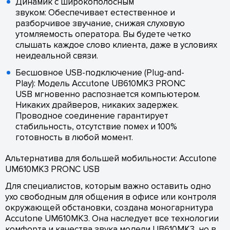
Динамик с широкополосным
звуком: Обеспечивает естественное и
разборчивое звучание, снижая слуховую
утомляемость оператора. Вы будете четко
слышать каждое слово клиента, даже в условиях
неидеальной связи.
Бесшовное USB-подключение (Plug-and-
Play): Модель Accutone UB610MK3 PRONC
USB мгновенно распознается компьютером.
Никаких драйверов, никаких задержек.
Проводное соединение гарантирует
стабильность, отсутствие помех и 100%
готовность в любой момент.
Альтернатива для большей мобильности: Accutone
UM610MK3 PRONC USB
Для специалистов, которым важно оставить одно
ухо свободным для общения в офисе или контроля
окружающей обстановки, создана моногарнитура
Accutone UM610MK3. Она наследует все технологии
комфорта и качества звука модели UB610MK3, но в