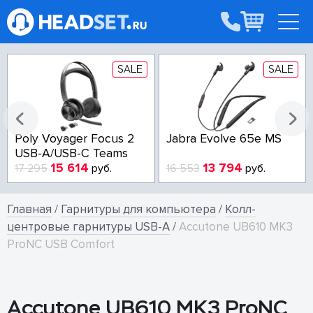
SALE
SALE
Poly Voyager Focus 2
Jabra Evolve 65e MS
USB-A/USB-C Teams
15 614
13 794
17 295
руб.
16 553
руб.
Главная
/
Гарнитуры для компьютера
/
Колл-
центровые гарнитуры USB-A
/
Accutone UB610 MK3
ProNC USB Comfort
Accutone UB610 MK3 ProNC