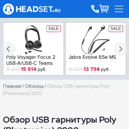
SALE
SALE
Poly Voyager Focus 2
Jabra Evolve 65e MS
USB-A/USB-C Teams
15 614
13 794
17 295
руб.
16 553
руб.
Главная
/
Обзоры
/
Обзор USB гарнитуры Poly
(Plantronics) 3200
Обзор USB гарнитуры Poly