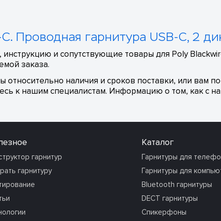
0-C. Проводная гарнитура USB-C, 2 д
 инструкцию и сопутствующие товары для Poly Blackwir
емой заказа.
сы относительно наличия и сроков поставки, или вам п
сь к нашим специалистам. Информацию о том, как с на
лезное
Каталог
структор гарнитур
Гарнитуры для телеф
рать гарнитуру
Гарнитуры для компью
тирование
Bluetooth гарнитуры
тьи
DECT гарнитуры
нологии
Спикерфоны