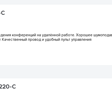
-C
едения конференций на удалённой работе. Хорошее шумоподав
ву. Качественный провод и удобный пульт управления
3220-C