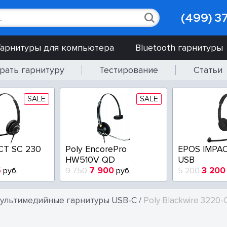
(499) 3
Гарнитуры для компьютера
Bluetooth гарнитуры
рать гарнитуру
Тестирование
Статьи
SALE
SALE
CT SC 230
Poly EncorePro
EPOS IMPAC
HW510V QD
USB
5
7 900
3 200
руб.
9 750
руб.
5 200
ультимедийные гарнитуры USB-C
/
Poly Blackwire 3220-