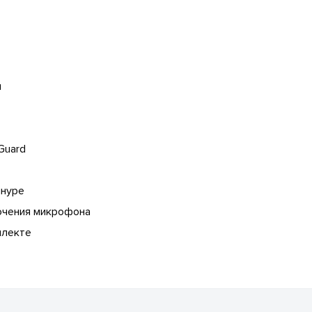
я
Guard
шнуре
ючения микрофона
плекте