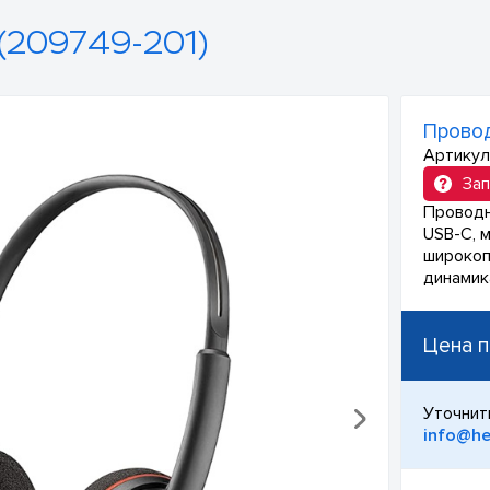
(209749-201)
Провод
Артикул
Зап
Проводн
USB-C, 
широкоп
динамика
Цена п
Уточнит
info@he