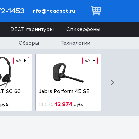
72-1453
info@headset.ru
DECT гарнитуры
Спикерфоны
Обзоры
Технологии
SALE
SALE
T SC 60
Jabra Perform 45 SE
Jabra BIZ 2
QD
12 874
6 437
руб.
14 070
руб.
10 925
C