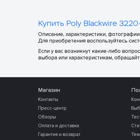
Купить Poly Blackwire 322
Описание, характеристики, фотографии,
Для приобретения воспользуйтесь сист
Если у вас возникнут какие-либо вопро
выбора или характеристикам, обращайте
Магазин
По
Контакты
Кон
Пресс-центр
Выб
Обзоры
Тес
Оплата и доставка
Ста
Гарантия и возврат
Тех