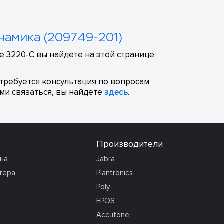
инамика (209749-201)
e 3220-C вы найдете на этой странице.
отребуется консультация по вопросам
ми связаться, вы найдете
здесь
.
Производители
она
Jabra
тера
Plantronics
Poly
EPOS
Accutone