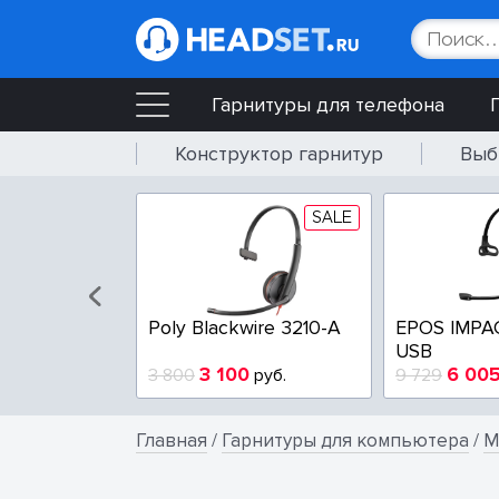
Гарнитуры для телефона
Конструктор гарнитур
Выб
SALE
SALE
wire 3225-A
Poly Blackwire 3210-A
EPOS IMPA
USB
4
3 100
6 00
руб.
3 800
руб.
9 729
Главная
/
Гарнитуры для компьютера
/
М