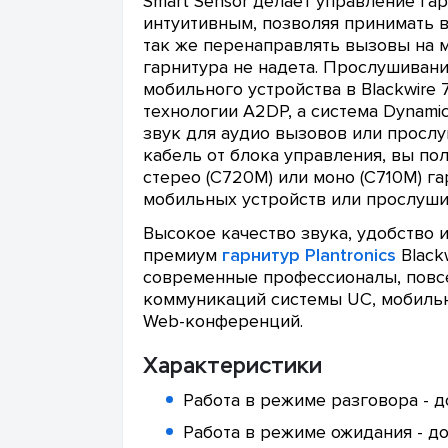
Smart Sensor делает управление гар
интуитивным, позволяя принимать 
так же перенаправлять вызовы на 
гарнитура не надета. Прослушивани
мобильного устройства в Blackwire
технологии A2DP, а система Dynami
звук для аудио вызовов или просл
кабель от блока управления, вы п
стерео (C720M) или моно (C710M) г
мобильных устройств или прослуши
Высокое качество звука, удобство 
премиум
гарнитур Plantronics
Black
современные профессионалы, повс
коммуникаций системы UC, мобильн
Web-конференций.
Характеристики
Работа в режиме разговора - д
Работа в режиме ожидания - до