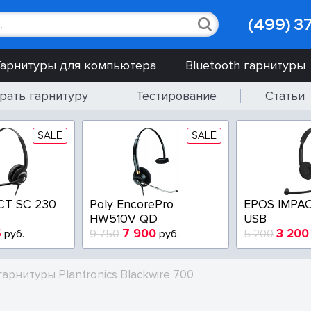
(499) 3
Гарнитуры для компьютера
Bluetooth гарнитуры
рать гарнитуру
Тестирование
Статьи
SALE
SALE
CT SC 230
Poly EncorePro
EPOS IMPAC
HW510V QD
USB
5
7 900
3 200
руб.
9 750
руб.
5 200
рнитуры Plantronics Blackwire 700