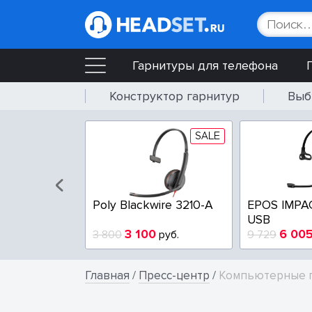
Гарнитуры для телефона
Конструктор гарнитур
Выб
SALE
SALE
wire 3225-A
Poly Blackwire 3210-A
EPOS IMPA
USB
4
3 100
6 00
руб.
3 800
руб.
9 729
Главная
/
Пресс-центр
/
Компьютерные га