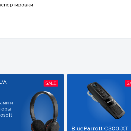
нспортировки
C/A
SALE
S
ами и
ушюры
osoft
BlueParrott C300-XT