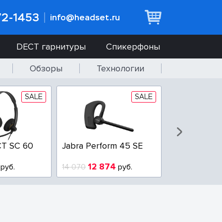
72-1453
info@headset.ru
DECT гарнитуры
Спикерфоны
Обзоры
Технологии
SALE
SALE
T SC 60
Jabra Perform 45 SE
Jabra BIZ 2
QD
12 874
6 437
руб.
14 070
руб.
10 925