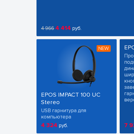
4 414
4 966
руб.
EP
NEW
Про
под
дин
шир
кно
зав
гарн
EPOS IMPACT 100 UC
вер
Stereo
USB гарнитура для
компьютера
4 324
7 9
руб.