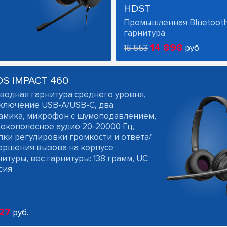
HDST
Промышленная Bluetoot
гарнитура
14 898
16 553
руб.
OS IMPACT 460
водная гарнитура среднего уровня,
ключение USB-A/USB-C, два
амика, микрофон с шумоподавлением,
окополосное аудио 20-20000 Гц,
пки регулировки громкости и ответа/
ершения вызова на корпусе
итуры, вес гарнитуры: 138 грамм, UC
сия
27
руб.