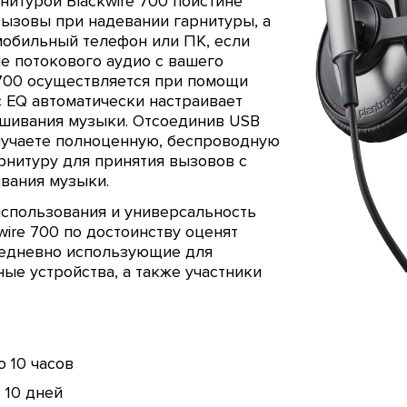
нитурой Blackwire 700 поистине
вызовы при надевании гарнитуры, а
мобильный телефон или ПК, если
е потокового аудио с вашего
 700 осуществляется при помощи
c EQ автоматически настраивает
ушивания музыки. Отсоединив USB
олучаете полноценную, беспроводную
арнитуру для принятия вызовов с
вания музыки.
использования и универсальность
wire 700 по достоинству оценят
едневно использующие для
ые устройства, а также участники
о 10 часов
 10 дней