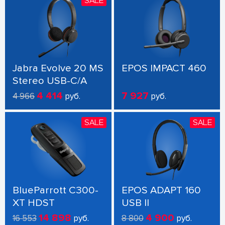
SALE
Jabra Evolve 20 MS
EPOS IMPACT 460
Stereo USB-C/A
4 414
7 927
4 966
руб.
руб.
SALE
SALE
BlueParrott C300-
EPOS ADAPT 160
XT HDST
USB II
14 898
4 900
16 553
руб.
8 800
руб.