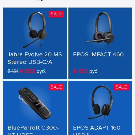
SALE
Jabra Evolve 20 MS
EPOS IMPACT 460
Stereo USB-C/A
4 552
8 135
5 121
руб.
руб.
SALE
SALE
BlueParrott C300-
EPOS ADAPT 160