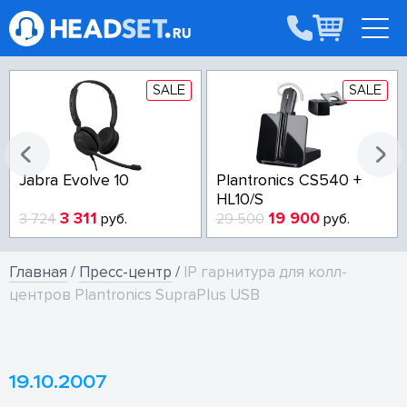
SALE
SALE
Jabra Evolve 10
Plantronics CS540 +
HL10/S
3 311
19 900
3 724
руб.
29 500
руб.
Главная
/
Пресс-центр
/
IP гарнитура для колл-
центров Plantronics SupraPlus USB
19.10.2007