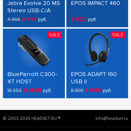
Jabra Evolve 20 MS
EPOS IMPACT 460
Stereo USB-C/A
4 414
7 927
4 966
руб.
руб.
SALE
SALE
BlueParrott C300-
EPOS ADAPT 160
XT HDST
USB II
14 898
4 900
16 553
руб.
8 800
руб.
© 2003-2026 HEADSET.RU ®
info@headset.ru