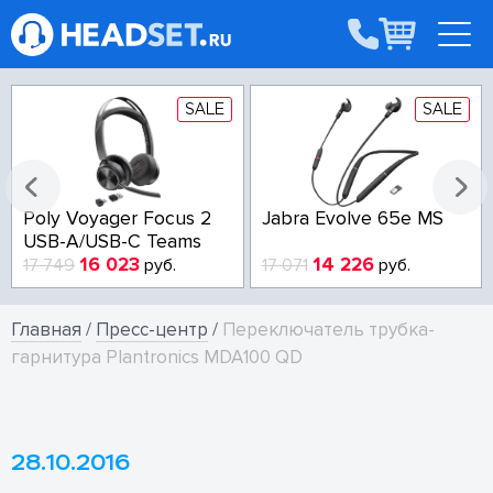
SALE
SALE
Poly Voyager Focus 2
Jabra Evolve 65e MS
USB-A/USB-C Teams
16 023
14 226
17 749
руб.
17 071
руб.
Главная
/
Пресс-центр
/
Переключатель трубка-
гарнитура Plantronics MDA100 QD
28.10.2016