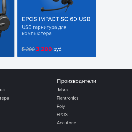
EPOS IMPACT SC 60 USB
USB гарнитура для
компьютера
3 200
5 200
руб.
Производители
она
Jabra
тера
Plantronics
Poly
EPOS
Accutone