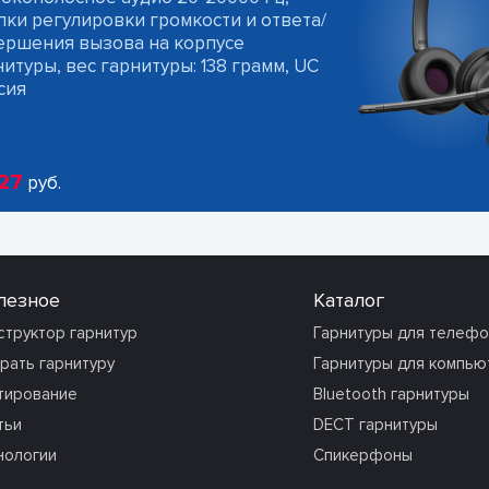
пки регулировки громкости и ответа/
ершения вызова на корпусе
итуры, вес гарнитуры: 138 грамм, UC
сия
27
руб.
лезное
Каталог
структор гарнитур
Гарнитуры для телеф
рать гарнитуру
Гарнитуры для компью
тирование
Bluetooth гарнитуры
тьи
DECT гарнитуры
нологии
Спикерфоны