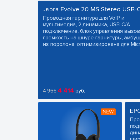
Jabra Evolve 20 MS Stereo USB-
Проводная гарнитура для VoIP и
мультимедиа, 2 динамика, USB-C/A
подключение, блок управления вызов
громкость на шнуре гарнитуры, амб
из поролона, оптимизирована для Micr
4 414
4 966
руб.
EP
NEW
Про
под
дин
шир