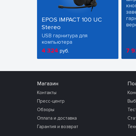
кно
зав
гарн
EPOS IMPACT 100 UC
вер
Stereo
USB гарнитура для
компьютера
4 324
7 9
руб.
Магазин
По
Контакты
Кон
Пресс-центр
Выб
Обзоры
Тес
Оплата и доставка
Ста
Гарантия и возврат
Тех