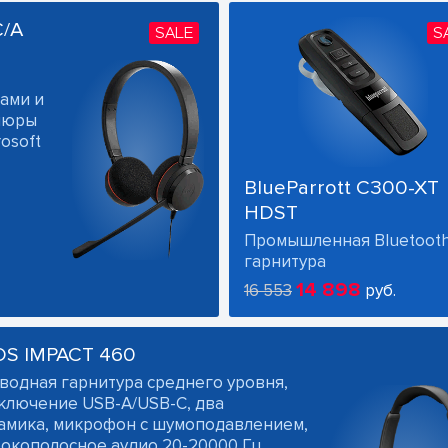
C/A
SALE
S
ами и
ушюры
osoft
BlueParrott C300-XT
HDST
Промышленная Bluetoot
гарнитура
14 898
16 553
руб.
OS IMPACT 460
водная гарнитура среднего уровня,
ключение USB-A/USB-C, два
амика, микрофон с шумоподавлением,
окополосное аудио 20-20000 Гц,