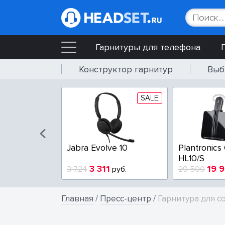
Гарнитуры для телефона
Конструктор гарнитур
Выб
SALE
Jabra Evolve 10
Plantronics
HL10/S
3 311
19 
3 724
руб.
29 500
Главная
/
Пресс-центр
/
Гарнитура для с