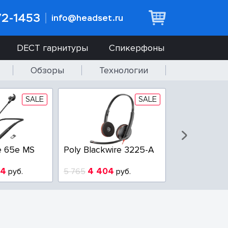
72-1453
info@headset.ru
DECT гарнитуры
Спикерфоны
Обзоры
Технологии
SALE
SALE
e 65e MS
Poly Blackwire 3225-A
Poly Blackwi
94
4 404
3 100
руб.
5 765
руб.
3 800
р