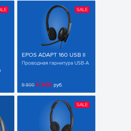
ALE
SALE
EPOS ADAPT 160 USB II
Проводная гарнитура USB-A
h
4 900
8 800
руб.
SALE