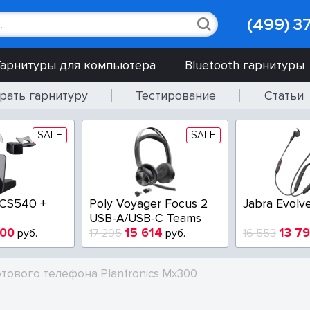
(499) 3
Гарнитуры для компьютера
Bluetooth гарнитуры
рать гарнитуру
Тестирование
Статьи
SALE
SALE
 CS540 +
Poly Voyager Focus 2
Jabra Evolv
USB-A/USB-C Teams
900
15 614
13 7
руб.
17 295
руб.
16 553
отового телефона Plantronics Mx300