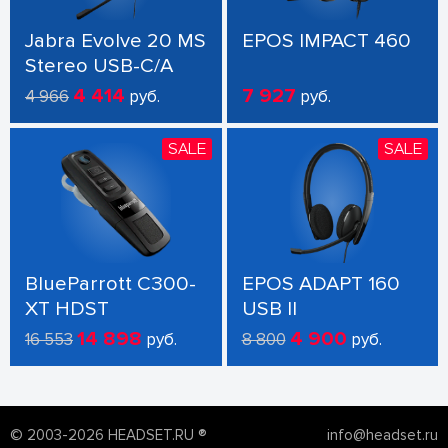
Jabra Evolve 20 MS
EPOS IMPACT 460
Stereo USB-C/A
4 414
7 927
4 966
руб.
руб.
SALE
SALE
BlueParrott C300-
EPOS ADAPT 160
XT HDST
USB II
14 898
4 900
16 553
руб.
8 800
руб.
© 2003-2026 HEADSET.RU ®
info@headset.ru