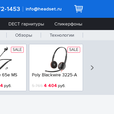
72-1453
info@headset.ru
DECT гарнитуры
Спикерфоны
Обзоры
Технологии
SALE
SALE
e 65e MS
Poly Blackwire 3225-A
Poly Blackwi
94
4 404
3 100
руб.
5 765
руб.
3 800
р