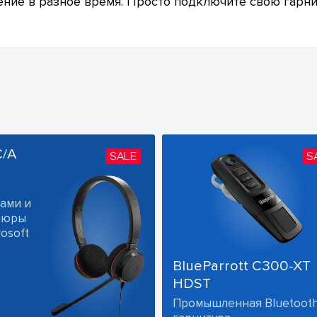
ние в разное время. Просто подключите свою гарнит
C/A
SALE
S
ами и
ушюры
osoft
BlueParrott C300-XT
HDST
Промышленная Bluetoot