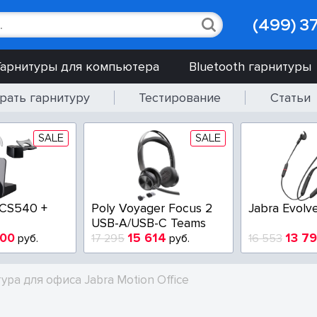
(499) 3
Гарнитуры для компьютера
Bluetooth гарнитуры
рать гарнитуру
Тестирование
Статьи
SALE
SALE
 CS540 +
Poly Voyager Focus 2
Jabra Evolv
USB-A/USB-C Teams
900
15 614
13 7
руб.
17 295
руб.
16 553
ура для офиса Jabra Motion Office