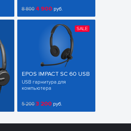
4 900
8 800
руб.
SALE
EPOS IMPACT SC 60 USB
USB гарнитура для
компьютера
3 200
5 200
руб.