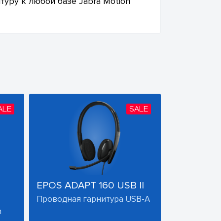
уру к любой базе Jabra Motion
ALE
SALE
EPOS ADAPT 160 USB II
Проводная гарнитура USB-A
h