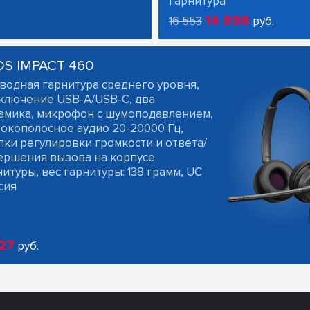
гарнитура
14 898
16 553
руб.
OS IMPACT 460
водная гарнитура среднего уровня,
ключение USB-A/USB-C, два
амика, микрофон с шумоподавлением,
окополосное аудио 20-20000 Гц,
пки регулировки громкости и ответа/
ершения вызова на корпусе
итуры, вес гарнитуры: 138 грамм, UC
сия
27
руб.