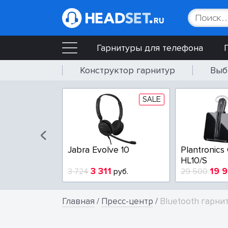
Гарнитуры для телефона
Конструктор гарнитур
Выб
SALE
Jabra Evolve 10
Plantronics
HL10/S
3 311
19 
3 724
руб.
29 500
Главная
/
Пресс-центр
/
Bluetooth гарнит