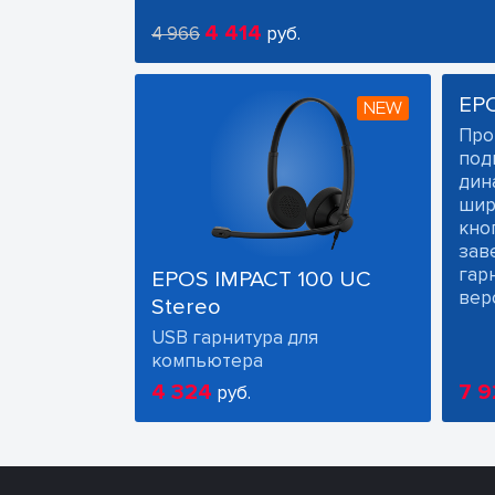
4 414
4 966
руб.
EP
NEW
Про
под
дин
шир
кно
зав
гарн
EPOS IMPACT 100 UC
вер
Stereo
USB гарнитура для
компьютера
4 324
7 9
руб.