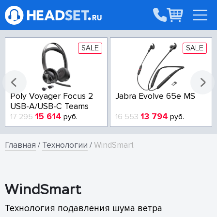
SALE
SALE
Poly Voyager Focus 2
Jabra Evolve 65e MS
USB-A/USB-C Teams
15 614
13 794
17 295
руб.
16 553
руб.
Главная
/
Технологии
/
WindSmart
WindSmart
Технология подавления шума ветра