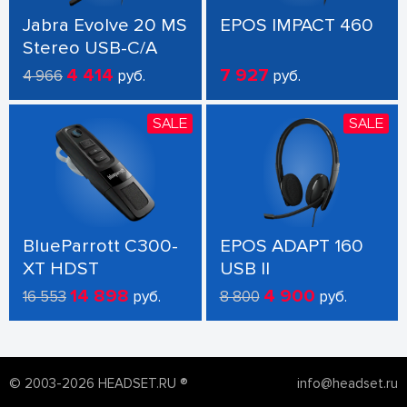
Jabra Evolve 20 MS
EPOS IMPACT 460
Stereo USB-C/A
4 414
7 927
4 966
руб.
руб.
SALE
SALE
BlueParrott C300-
EPOS ADAPT 160
XT HDST
USB II
14 898
4 900
16 553
руб.
8 800
руб.
© 2003-2026 HEADSET.RU ®
info@headset.ru