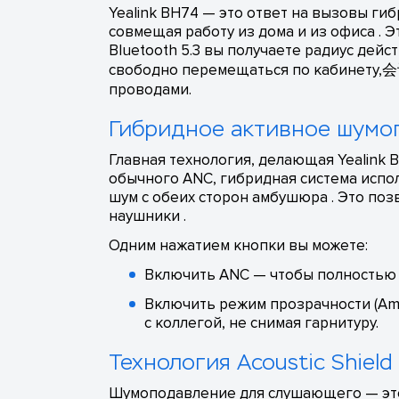
Yealink BH74 — это ответ на вызовы ги
совмещая работу из дома и из офиса . 
Bluetooth 5.3 вы получаете радиус дейст
свободно перемещаться по кабинету,会议室
проводами.
Гибридное активное шумоп
Главная технология, делающая Yealink 
обычного ANC, гибридная система испо
шум с обеих сторон амбушюра . Это по
наушники .
Одним нажатием кнопки вы можете:
Включить ANC — чтобы полностью 
Включить режим прозрачности (Am
с коллегой, не снимая гарнитуру.
Технология Acoustic Shield
Шумоподавление для слушающего — это 