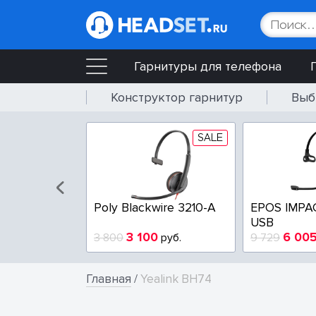
Гарнитуры для телефона
Конструктор гарнитур
Выб
SALE
SALE
wire 3225-A
Poly Blackwire 3210-A
EPOS IMPA
USB
4
3 100
6 00
руб.
3 800
руб.
9 729
Главная
/
Yealink BH74