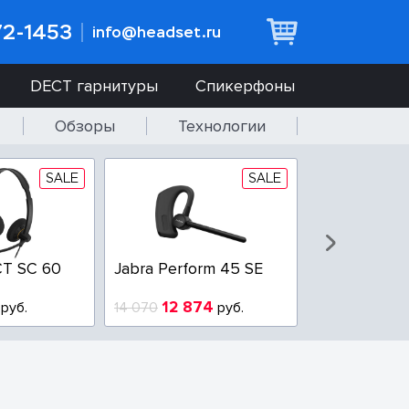
72-1453
info@headset.ru
DECT гарнитуры
Спикерфоны
Обзоры
Технологии
SALE
SALE
T SC 60
Jabra Perform 45 SE
Jabra BIZ 2
QD
12 874
6 437
руб.
14 070
руб.
10 925