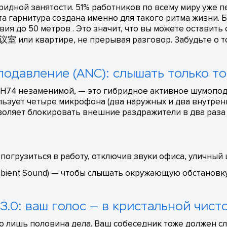
бридной занятости. 51% работников по всему миру уже
Эта гарнитура создана именно для такого ритма жизни
вия до 50 метров . Это значит, что вы можете оставить
 или квартире, не прерывая разговор. Забудьте о то
одавление (ANC): слышать только то
BH74 незаменимой, — это гибридное активное шумоподав
льзует четыре микрофона (два наружных и два внутрен
зволяет блокировать внешние раздражители в два раз
погрузиться в работу, отключив звуки офиса, уличны
bient Sound) — чтобы слышать окружающую обстановку
 3.0: ваш голос — в кристальной чист
лишь половина дела. Ваш собеседник тоже должен сл