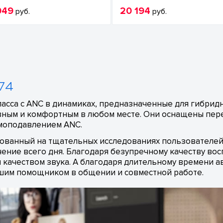
049
20 194
руб.
руб.
H74
класса с ANC в динамиках, предназначенные для гибри
вным и комфортным в любом месте. Они оснащены пе
умоподавлением ANC.
нованный на тщательных исследованиях пользователе
ение всего дня. Благодаря безупречному качеству во
качеством звука. А благодаря длительному времени а
чшим помощником в общении и совместной работе.