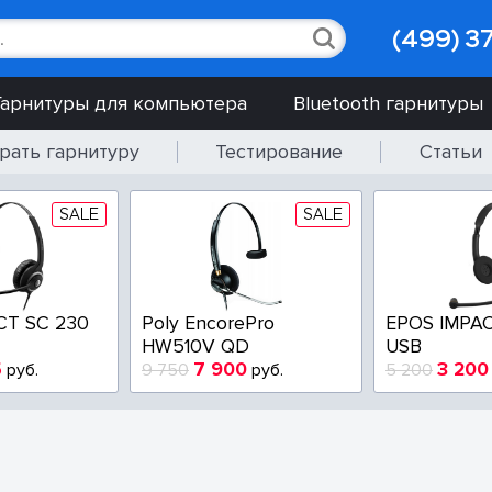
(499) 3
Гарнитуры для компьютера
Bluetooth гарнитуры
рать гарнитуру
Тестирование
Статьи
SALE
SALE
CT SC 230
Poly EncorePro
EPOS IMPAC
HW510V QD
USB
5
7 900
3 200
руб.
9 750
руб.
5 200