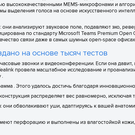
ю высококачественными MEMS-микрофонами и алгоритмом 
мы выделения голоса на основе искусственного интелл
 они анализируют звуковое поле, подавляют эхо, рев
ицирована по стандарту Microsoft Teams Premium Open 
чество связи даже в самых шумных open-space офисах 
здано на основе тысяч тестов
часовые звонки и видеоконференции. Если она давит, 
Yealink провела масштабное исследование и проанали
 .
грамма . Этого удалось достичь благодаря инновационн
конструкция распределяет вес равномерно, исключая т
 они обволакивают уши, адаптируясь к вашей анатоми
еют перфорацию и выполнены из влагостойкой кожи, 