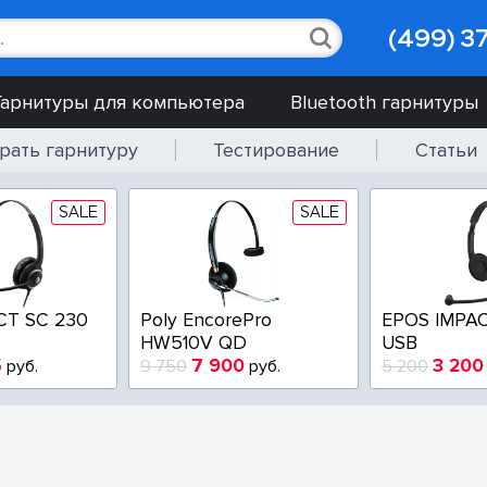
(499) 3
Гарнитуры для компьютера
Bluetooth гарнитуры
рать гарнитуру
Тестирование
Статьи
SALE
SALE
CT SC 230
Poly EncorePro
EPOS IMPAC
HW510V QD
USB
5
7 900
3 200
руб.
9 750
руб.
5 200