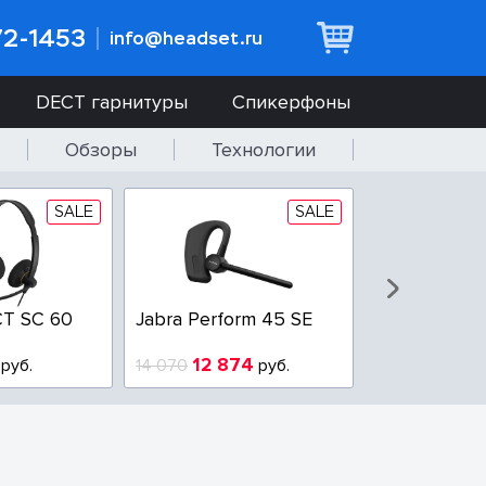
72-1453
info@headset.ru
DECT гарнитуры
Спикерфоны
Обзоры
Технологии
SALE
SALE
T SC 60
Jabra Perform 45 SE
Jabra BIZ 2
QD
12 874
6 437
руб.
14 070
руб.
10 925