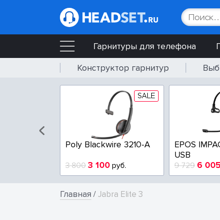
Гарнитуры для телефона
Конструктор гарнитур
Выб
SALE
SALE
wire 3225-A
Poly Blackwire 3210-A
EPOS IMPA
USB
4
3 100
6 00
руб.
3 800
руб.
9 729
Главная
/
Jabra Elite 3