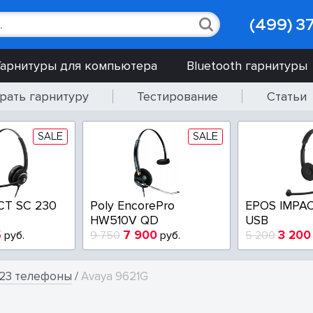
(499) 3
Гарнитуры для компьютера
Bluetooth гарнитуры
рать гарнитуру
Тестирование
Статьи
SALE
SALE
CT SC 230
Poly EncorePro
EPOS IMPAC
HW510V QD
USB
5
7 900
3 200
руб.
9 750
руб.
5 200
323 телефоны
/
Avaya 9621G