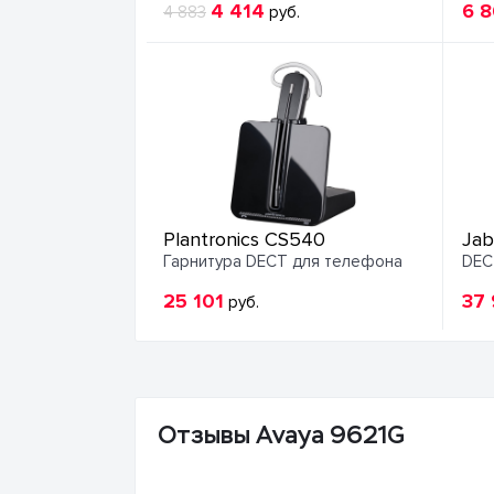
4 414
6 
4 883
руб.
Plantronics CS540
Jab
Гарнитура DECT для телефона
DEC
25 101
37
руб.
Отзывы Avaya 9621G