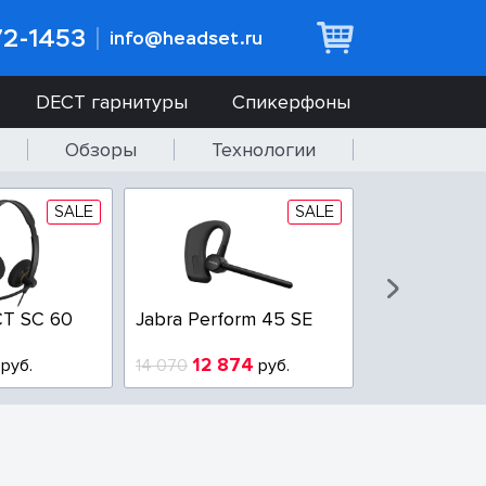
72-1453
info@headset.ru
DECT гарнитуры
Спикерфоны
Обзоры
Технологии
SALE
SALE
T SC 60
Jabra Perform 45 SE
Jabra BIZ 2
QD
12 874
6 437
руб.
14 070
руб.
10 925