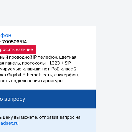
ефон
:
700506514
росить наличие
ный проводной IP телефон, цветная
я панель, протоколы: Н.323 + SIP,
мируемые клавиши: нет, PoE класс 2,
а Gigabit Ethernet: есть, спикерфон,
ость подключения гарнитуры
о запросу
ь цену вы можете, отправив запрос на
adset.ru