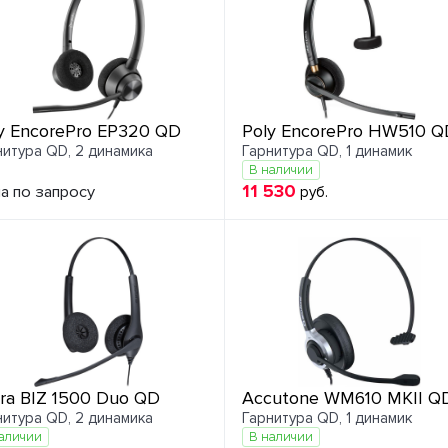
y EncorePro EP320 QD
Poly EncorePro HW510 Q
нитура QD, 2 динамика
Гарнитура QD, 1 динамик
В наличии
11 530
а по запросу
руб.
ra BIZ 1500 Duo QD
Accutone WM610 MKII Q
нитура QD, 2 динамика
Гарнитура QD, 1 динамик
аличии
В наличии