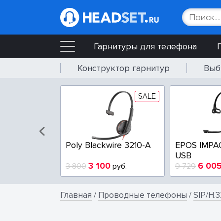
Гарнитуры для телефона
Конструктор гарнитур
Выб
SALE
SALE
wire 3225-A
Poly Blackwire 3210-A
EPOS IMPA
USB
4
3 100
6 00
руб.
3 800
руб.
9 729
Главная
/
Проводные телефоны
/
SIP/H.