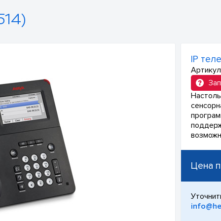
14)
IP тел
Артикул
Зап
Настоль
сенсорна
програм
поддержк
возможн
Цена п
Уточнит
info@he