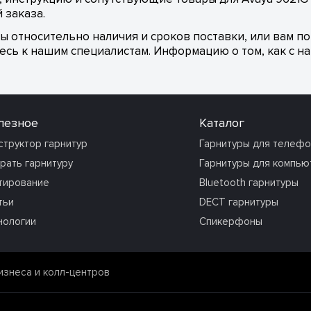
 заказа.
сы относительно наличия и сроков поставки, или вам п
сь к нашим специалистам. Информацию о том, как с на
лезное
Каталог
структор гарнитур
Гарнитуры для телеф
рать гарнитуру
Гарнитуры для компью
тирование
Bluetooth гарнитуры
тьи
DECT гарнитуры
нологии
Спикерфоны
изнеса и колл-центров