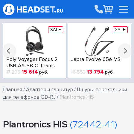
SALE
SALE
Poly Voyager Focus 2
Jabra Evolve 65e MS
USB-A/USB-C Teams
15 614
13 794
17 295
руб.
16 553
руб.
Главная
/
Адаптеры гарнитур
/
Шнуры-переходники
для телефонов QD-RJ
/
Plantronics HIS
Plantronics HIS
(72442-41)