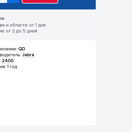
а:
е и области: от 1 дня
и: от 2 до 5 дней
ючение:
QD
водитель:
Jabra
:
2400
ия: 1 год