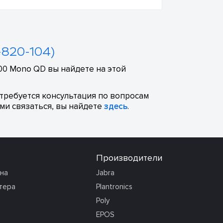
-820-104)
00 Mono QD вы найдете на этой
отребуется консультация по вопросам
ми связаться, вы найдете
здесь
.
Производители
она
Jabra
тера
Plantronics
Poly
EPOS