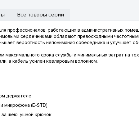
ры
Все товары серии
 для профессионалов, работающих в административных помещ
имовыми сердечниками обладают превосходными частотными
еньшает вероятность непонимания собеседника и улучшает об
том максимального срока службы и минимальных затрат на т
али, а кабель усилен кевларовым волокном.
ком держателе
и микрофона (E-STD)
е за шею, ушной крючок