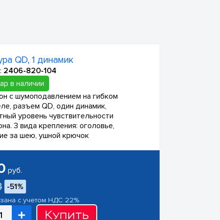
ура QD, 1 динамик
:
2406-820-104
ар в наличии
н с шумоподавлением на гибком
ле, разъем QD, один динамик,
тный уровень чувствительности
на. 3 вида крепления: оголовье,
ие за шею, ушной крючок
0
руб.
3
-51%
азана с учетом НДС 22%
Купить