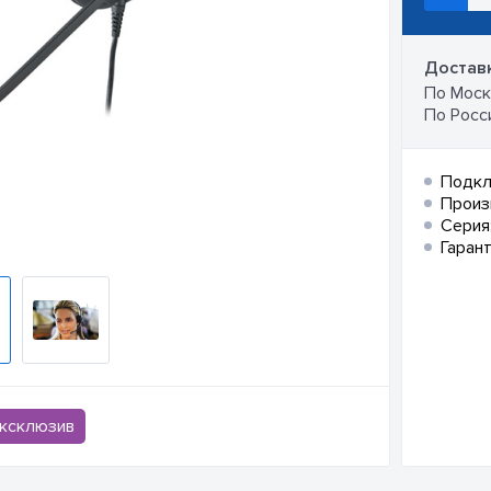
Доставк
По Москв
По Росси
Подкл
Произ
Серия
Гарант
ксклюзив