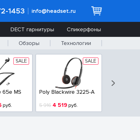
72-1453
info@headset.ru
DECT гарнитуры
Спикерфоны
Обзоры
Технологии
SALE
SALE
e 65e MS
Poly Blackwire 3225-A
Poly Blackwi
6
4 519
3 100
руб.
5 916
руб.
3 800
р