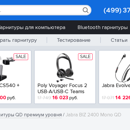
(499) 3
Гарнитуры для компьютера
Bluetooth гарнитуры
рать гарнитуру
Тестирование
Статьи
SALE
SALE
 CS540 +
Poly Voyager Focus 2
Jabra Evolv
USB-A/USB-C Teams
900
16 023
14 22
руб.
17 749
руб.
17 071
нитуры QD премиум уровня
/
Jabra BIZ 2400 Mono QD