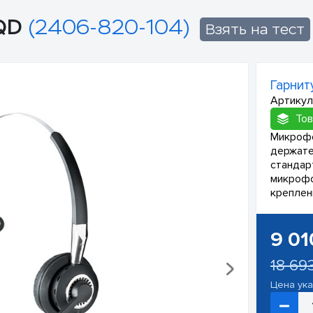
QD
(2406-820-104)
Взять на тест
Гарнит
Артикул
Тов
Микрофо
держате
стандар
микрофо
креплен
9 01
18 69
Цена ук