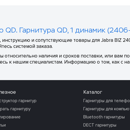
o QD. Гарнитура QD, 1 динамик (2406
 инструкцию и сопутствующие товары для Jabra BIZ 24
тесь системой заказа.
сы относительно наличия и сроков поставки, или вам п
сь к нашим специалистам. Информацию о том, как с на
лезное
Каталог
структор гарнитур
Гарнитуры для телеф
рать гарнитуру
Гарнитуры для компью
тирование
Bluetooth гарнитуры
тьи
DECT гарнитуры