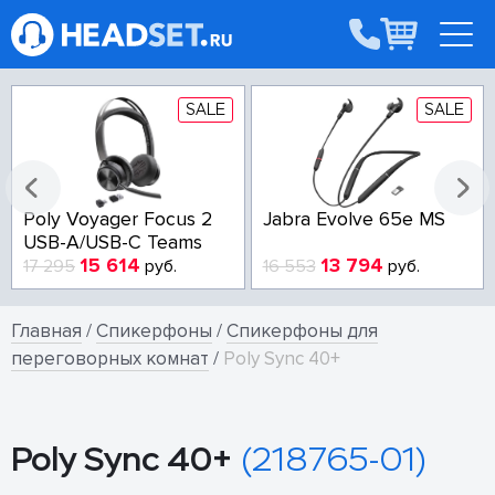
SALE
SALE
Poly Voyager Focus 2
Jabra Evolve 65e MS
USB-A/USB-C Teams
15 614
13 794
17 295
руб.
16 553
руб.
Главная
/
Спикерфоны
/
Спикерфоны для
переговорных комнат
/
Poly Sync 40+
Poly Sync 40+
(218765-01)