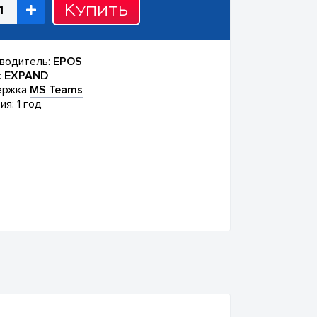
Купить
водитель:
EPOS
:
EXPAND
ержка
MS Teams
ия: 1 год