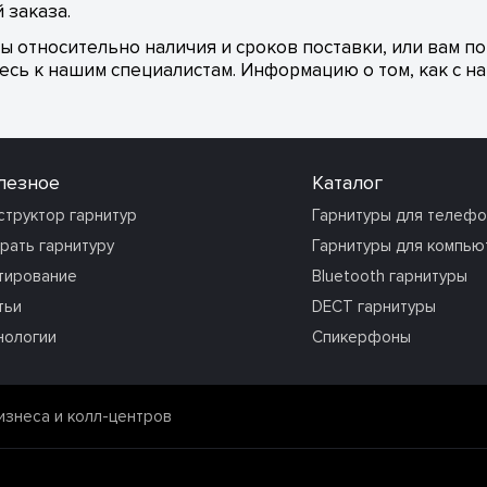
 заказа.
сы относительно наличия и сроков поставки, или вам п
сь к нашим специалистам. Информацию о том, как с на
лезное
Каталог
структор гарнитур
Гарнитуры для телеф
рать гарнитуру
Гарнитуры для компью
тирование
Bluetooth гарнитуры
тьи
DECT гарнитуры
нологии
Спикерфоны
изнеса и колл-центров