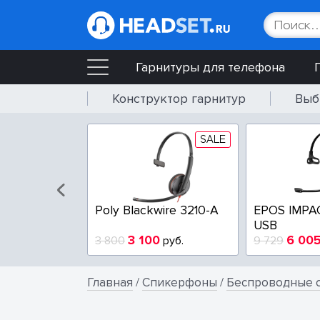
Гарнитуры для телефона
Конструктор гарнитур
Выб
SALE
SALE
wire 3225-A
Poly Blackwire 3210-A
EPOS IMPA
USB
4
3 100
6 00
руб.
3 800
руб.
9 729
Главная
/
Спикерфоны
/
Беспроводные с