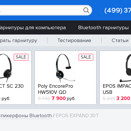
(499) 3
Гарнитуры для компьютера
Bluetooth гарнитуры
рать гарнитуру
Тестирование
Статьи
SALE
SALE
CT SC 230
Poly EncorePro
EPOS IMPAC
HW510V QD
USB
5
7 900
3 200
руб.
9 750
руб.
5 200
пикерфоны Bluetooth
/
EPOS EXPAND 30T