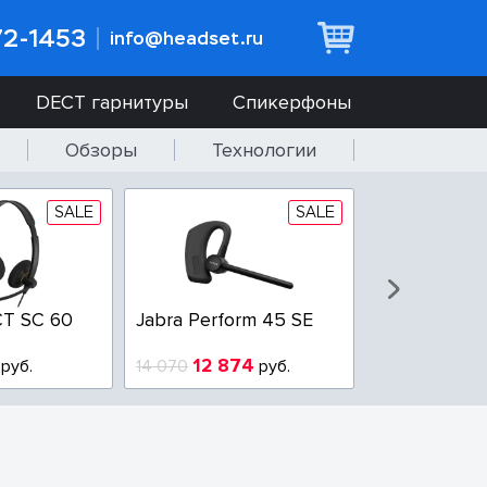
72-1453
info@headset.ru
DECT гарнитуры
Спикерфоны
Обзоры
Технологии
SALE
SALE
T SC 60
Jabra Perform 45 SE
Jabra BIZ 2
QD
12 874
6 437
руб.
14 070
руб.
10 925