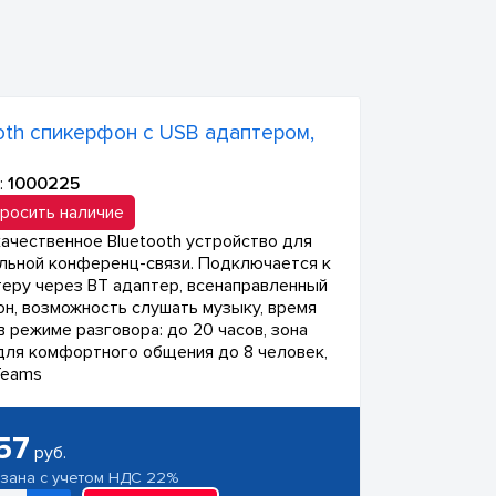
oth спикерфон с USB адаптером,
:
1000225
росить наличие
ачественное Bluetooth устройство для
льной конференц-связи. Подключается к
еру через BT адаптер, всенаправленный
н, возможность слушать музыку, время
в режиме разговора: до 20 часов, зона
для комфортного общения до 8 человек,
Teams
57
руб.
азана с учетом НДС 22%