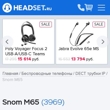
SALE
SALE
Poly Voyager Focus 2
Jabra Evolve 65e MS
USB-A/USB-C Teams
15 614
13 794
17 295
руб.
16 553
руб.
Главная
/
Беспроводные телефоны
/
DECT трубки IP
/
Snom M65
Snom M65
(3969)