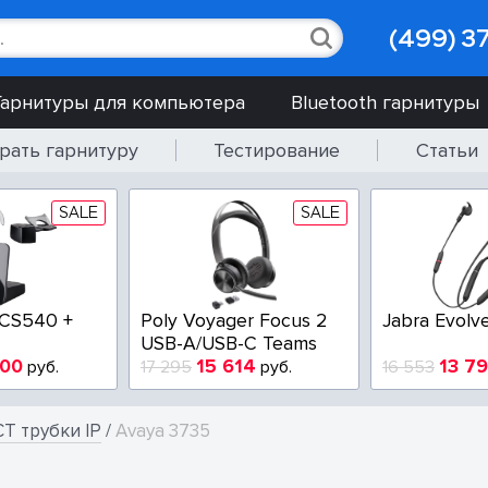
(499) 3
Гарнитуры для компьютера
Bluetooth гарнитуры
рать гарнитуру
Тестирование
Статьи
SALE
SALE
EPOS IMPACT SC 230
Poly EncorePro
E
USB
HW510V QD
U
6 005
7 900
 729
руб.
9 750
руб.
5
T трубки IP
/
Avaya 3735