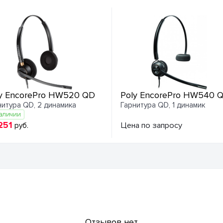
y EncorePro HW520 QD
Poly EncorePro HW540 
нитура QD, 2 динамика
Гарнитура QD, 1 динамик
аличии
251
Цена по запросу
руб.
Отзывов нет