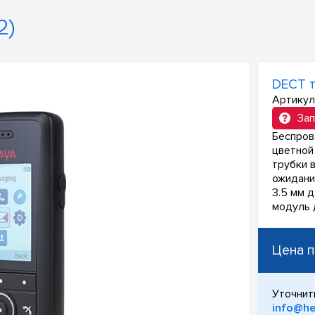
2)
DECT 
Артикул
Зап
Беспров
цветной 
трубки 
ожидания
3.5 мм 
модуль 
Цена п
Уточнит
info@he