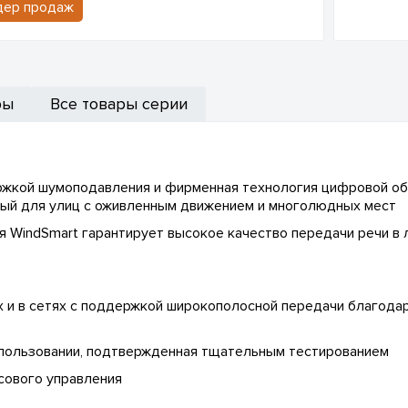
дер продаж
ры
Все товары серии
жкой шумоподавления и фирменная технология цифровой обр
ый для улиц с оживленным движением и многолюдных мест
я WindSmart гарантирует высокое качество передачи речи в 
х и в сетях с поддержкой широкополосной передачи благода
спользовании, подтвержденная тщательным тестированием
сового управления