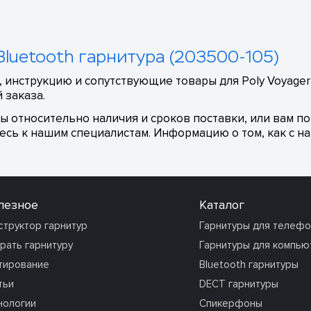
 Bluetooth гарнитура (203500-105)
 инструкцию и сопутствующие товары для Poly Voyager 
 заказа.
сы относительно наличия и сроков поставки, или вам п
сь к нашим специалистам. Информацию о том, как с на
лезное
Каталог
структор гарнитур
Гарнитуры для телеф
рать гарнитуру
Гарнитуры для компью
тирование
Bluetooth гарнитуры
тьи
DECT гарнитуры
нологии
Спикерфоны