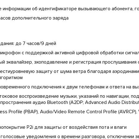
е информации об идентификаторе вызывающего абонента, г
часов дополнительного заряда
ания: до 7 часов/9 дней
икрофон с поддержкой активной цифровой обработки сигна
й эквалайзер, эхоподавление и регистрация прослушивания 
шестиуровневую защиту от шума ветра благодаря аэродинами
лгоритмом
дновременного подключения к двум телефонам и ответа на вы
оковое воспроизведение музыки, указаний по навигации, по
странения аудио Bluetooth (A2DP; Advanced Audio Distributio
ss Profile (PBAP), Audio/Video Remote Control Profile (AVRCP), 
опокрытие P2i для защиты от воздействия пота и влаги
голосовые уведомления о времени разговора, отключении з