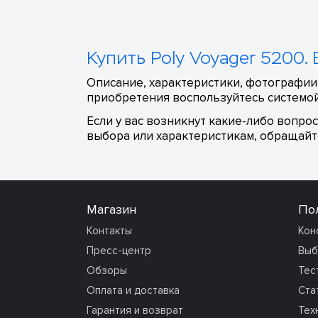
Купить Poly Voyager 5200.
Описание, характеристики, фотографии,
приобретения воспользуйтесь системой
Если у вас возникнут какие-либо вопро
выбора или характеристикам, обращайте
Магазин
По
Контакты
Кон
Пресс-центр
Выб
Обзоры
Тес
Оплата и доставка
Ста
Гарантия и возврат
Тех