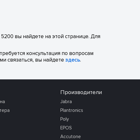
5200 вы найдете на этой странице. Для
отребуется консультация по вопросам
ми связаться, вы найдете
здесь
.
Производители
она
Jabra
тера
Plantronics
Poly
EPOS
Accutone