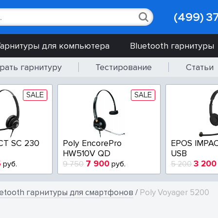
(499) 3
Гарнитуры для компьютера
Bluetooth гарнитуры
рать гарнитуру
Тестирование
Статьи
SALE
SALE
CT SC 230
Poly EncorePro
EPOS IMPAC
HW510V QD
USB
5
7 900
3 200
руб.
9 750
руб.
5 200
etooth гарнитуры для смартфонов
/
Poly Voyager 5200