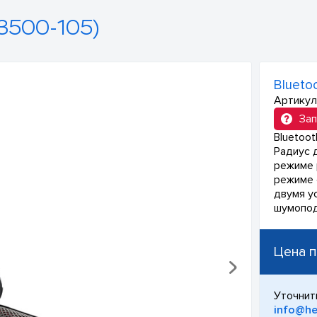
3500-105)
Blueto
Артикул
Зап
Bluetoo
Радиус 
режиме 
режиме о
двумя у
шумопод
Цена п
Уточнит
info@he