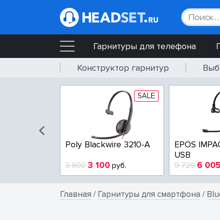
Гарнитуры для телефона
Конструктор гарнитур
Выб
SALE
SALE
wire 3225-A
Poly Blackwire 3210-A
EPOS IMPA
USB
4
3 100
6 00
руб.
3 800
руб.
9 729
Главная
/
Гарнитуры для смартфона
/
Blu