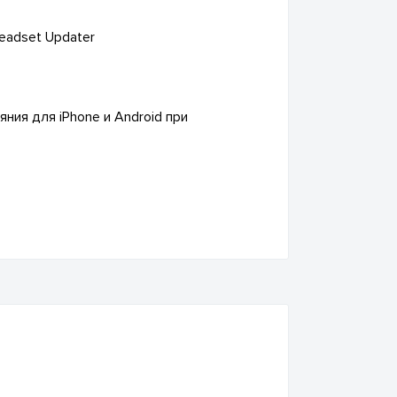
eadset Updater
ния для iPhone и Android при