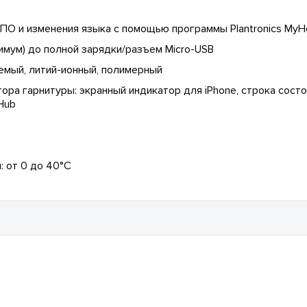
ПО и изменения языка с помощью программы Plantronics MyH
имум) до полной зарядки/разъем Micro-USB
емый, литий-ионный, полимерный
ра гарнитуры: экранный индикатор для iPhone, строка состоя
Hub
: от 0 до 40°C