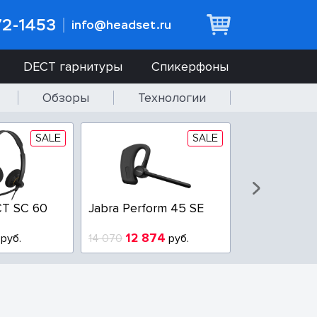
72-1453
info@headset.ru
DECT гарнитуры
Спикерфоны
Обзоры
Технологии
SALE
SALE
T SC 60
Jabra Perform 45 SE
Jabra BIZ 2
QD
12 874
6 437
руб.
14 070
руб.
10 925