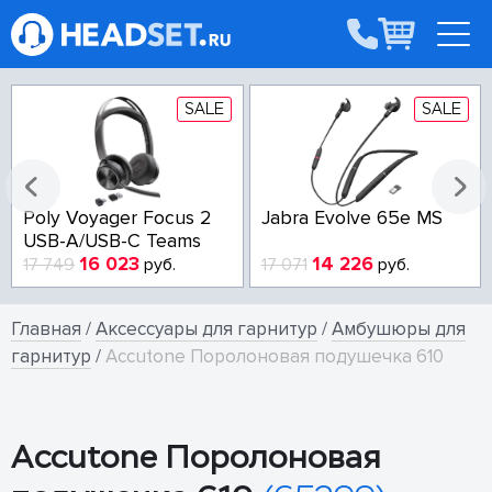
SALE
SALE
Poly Voyager Focus 2
Jabra Evolve 65e MS
USB-A/USB-C Teams
16 023
14 226
17 749
руб.
17 071
руб.
Главная
/
Аксессуары для гарнитур
/
Амбушюры для
гарнитур
/
Accutone Поролоновая подушечка 610
Accutone Поролоновая