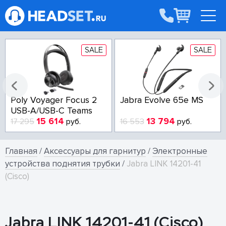
SALE
SALE
Poly Voyager Focus 2
Jabra Evolve 65e MS
USB-A/USB-C Teams
15 614
13 794
17 295
руб.
16 553
руб.
Главная
/
Аксессуары для гарнитур
/
Электронные
устройства поднятия трубки
/
Jabra LINK 14201-41
(Cisco)
Jabra LINK 14201-41 (Cisco)