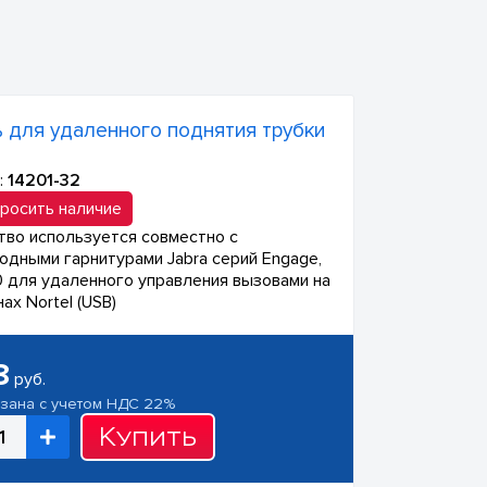
 для удаленного поднятия трубки
:
14201-32
росить наличие
тво используется совместно с
одными гарнитурами Jabra серий Engage,
 для удаленного управления вызовами на
ах Nortel (USB)
8
руб.
азана с учетом НДС 22%
Купить