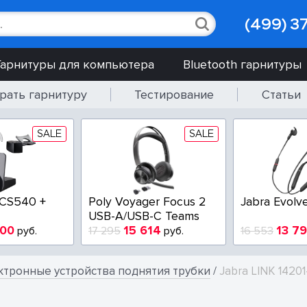
(499) 3
Гарнитуры для компьютера
Bluetooth гарнитуры
рать гарнитуру
Тестирование
Статьи
SALE
SALE
 CS540 +
Poly Voyager Focus 2
Jabra Evolv
USB-A/USB-C Teams
900
15 614
13 7
руб.
17 295
руб.
16 553
ктронные устройства поднятия трубки
/
Jabra LINK 14201