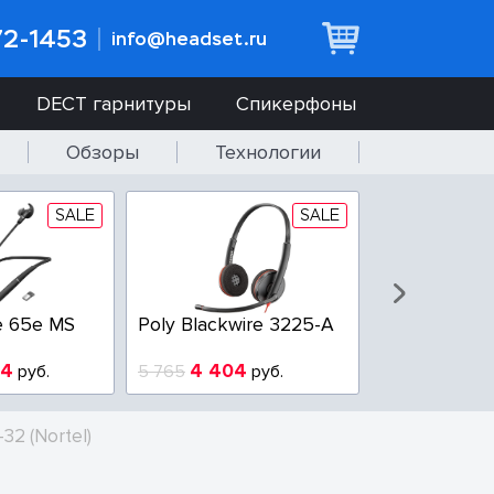
72-1453
info@headset.ru
DECT гарнитуры
Спикерфоны
Обзоры
Технологии
SALE
SALE
e 65e MS
Poly Blackwire 3225-A
Poly Blackwi
94
4 404
3 100
руб.
5 765
руб.
3 800
р
-32 (Nortel)