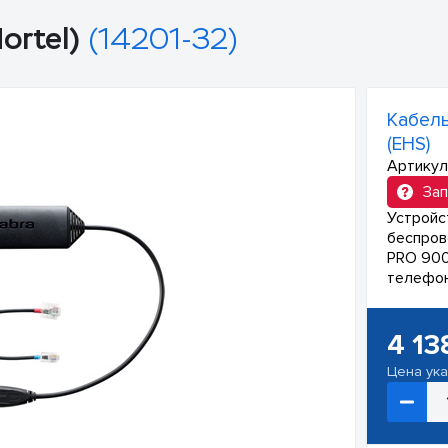
ortel)
(14201-32)
Кабель
(EHS)
Артикул
Зап
Устройс
беспров
PRO 900
телефон
4 13
Цена ук