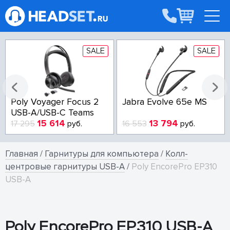
SALE
SALE
Poly Voyager Focus 2
Jabra Evolve 65e MS
USB-A/USB-C Teams
15 614
13 794
17 295
руб.
16 553
руб.
Главная
/
Гарнитуры для компьютера
/
Колл-
центровые гарнитуры USB-A
/
Poly EncorePro EP310
USB-A
Poly EncorePro EP310 USB-A