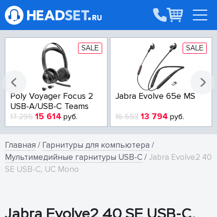
SALE
SALE
Poly Voyager Focus 2
Jabra Evolve 65e MS
USB-A/USB-C Teams
15 614
13 794
17 295
руб.
16 553
руб.
Главная
/
Гарнитуры для компьютера
/
Мультимедийные гарнитуры USB-C
/
Jabra Evolve2 40
SE USB-C, UC Mono
Jabra Evolve2 40 SE USB-C,