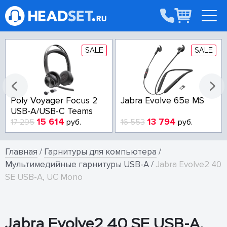
SALE
SALE
Poly Voyager Focus 2
Jabra Evolve 65e MS
USB-A/USB-C Teams
15 614
13 794
17 295
руб.
16 553
руб.
Главная
/
Гарнитуры для компьютера
/
Мультимедийные гарнитуры USB-A
/
Jabra Evolve2 40
SE USB-A, UC Mono
Jabra Evolve2 40 SE USB-A,