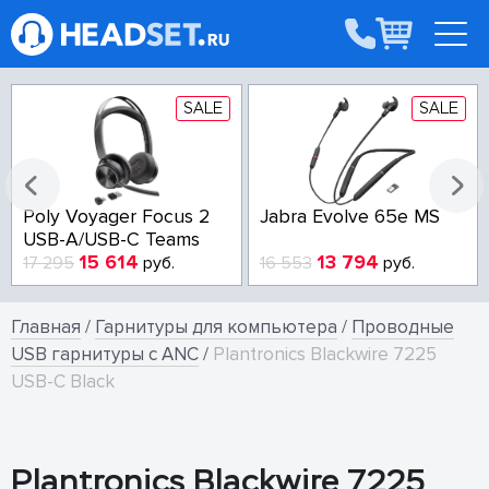
SALE
SALE
Poly Voyager Focus 2
Jabra Evolve 65e MS
USB-A/USB-C Teams
15 614
13 794
17 295
руб.
16 553
руб.
Главная
/
Гарнитуры для компьютера
/
Проводные
USB гарнитуры с ANC
/
Plantronics Blackwire 7225
USB-C Black
Plantronics Blackwire 7225