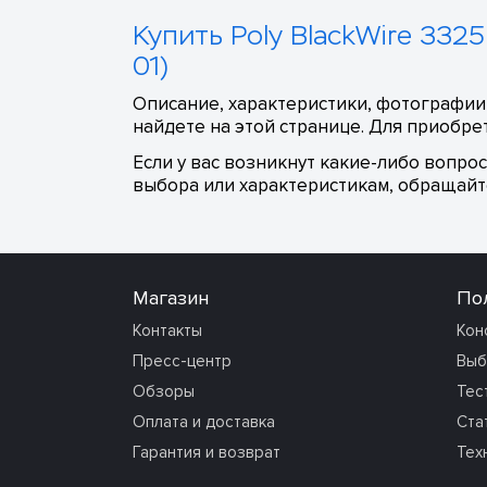
Купить Poly BlackWire 3325
01)
Описание, характеристики, фотографии,
найдете на этой странице. Для приобре
Если у вас возникнут какие-либо вопро
выбора или характеристикам, обращайте
Магазин
По
Контакты
Кон
Пресс-центр
Выб
Обзоры
Тес
Оплата и доставка
Ста
Гарантия и возврат
Тех