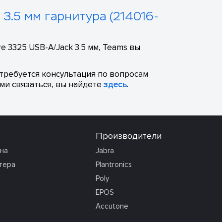
k 3.5 мм гарнитура (214016-
 3325 USB-A/Jack 3.5 мм, Teams вы
отребуется консультация по вопросам
ми связаться, вы найдете
здесь
.
Производители
она
Jabra
тера
Plantronics
Poly
EPOS
Accutone