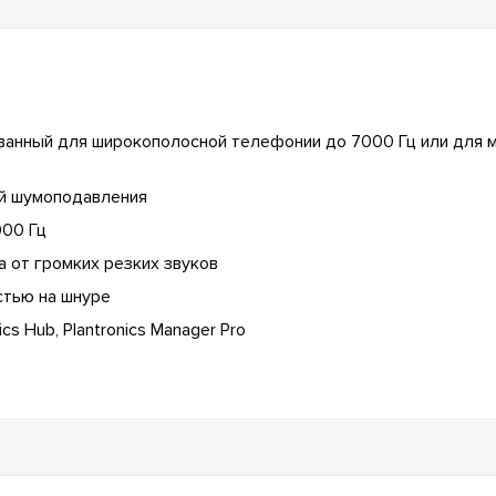
ванный для широкополосной телефонии до 7000 Гц или для 
ой шумоподавления
000 Гц
а от громких резких звуков
стью на шнуре
s Hub, Plantronics Manager Pro