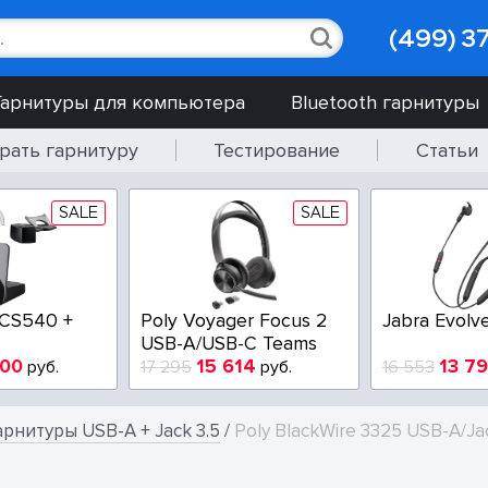
(499) 3
Гарнитуры для компьютера
Bluetooth гарнитуры
рать гарнитуру
Тестирование
Статьи
SALE
SALE
 CS540 +
Poly Voyager Focus 2
Jabra Evolv
USB-A/USB-C Teams
900
15 614
13 7
руб.
17 295
руб.
16 553
арнитуры USB-A + Jack 3.5
/
Poly BlackWire 3325 USB-A/Ja