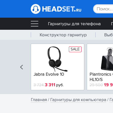
Гарнитуры для телефона
Конструктор гарнитур
Выб
SALE
Jabra Evolve 10
Plantronics
HL10/S
3 311
19 
3 724
руб.
29 500
Главная
/
Гарнитуры для компьютера
/
Г