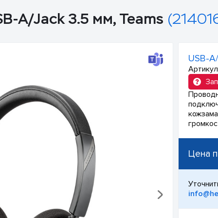
SB-A/Jack 3.5 мм, Teams
(214016
USB-A/
Артикул
Зап
Проводн
подключ
кожзама
громкос
Цена п
Уточнит
info@he