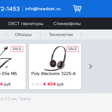
72-1453
info@headset.ru
DECT гарнитуры
Спикерфоны
Обзоры
Технологии
SALE
SALE
e 65e MS
Poly Blackwire 3225-A
Poly Blackwi
94
4 404
3 100
руб.
5 765
руб.
3 800
р
ck 3.5 мм, Teams