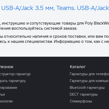
 USB-A/Jack 3.5 мм, Teams. USB-A/Jac
 инструкцию и сопутствующие товары для Poly BlackWire
тения воспользуйтесь системой заказа.
сы относительно наличия и сроков поставки, или вам п
сь к нашим специалистам. Информацию о том, как с на
лезное
Каталог
структор гарнитур
Гарнитуры для телеф
рать гарнитуру
Гарнитуры для компью
тирование
Bluetooth гарнитуры
тьи
DECT гарнитуры
нологии
Спикерфоны