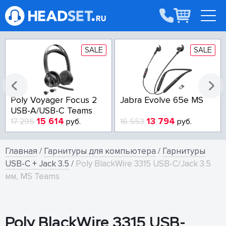
SALE
SALE
Poly Voyager Focus 2
Jabra Evolve 65e MS
USB-A/USB-C Teams
15 614
13 794
17 295
руб.
16 553
руб.
Главная
/
Гарнитуры для компьютера
/
Гарнитуры
USB-C + Jack 3.5
/
Poly BlackWire 3315 USB-C/Jack 3.5
мм, MS Teams
Poly BlackWire 3315 USB-