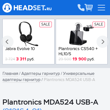
SALE
SALE
Jabra Evolve 10
Plantronics CS540 +
HL10/S
3 311
19 900
3 724
руб.
29 500
руб.
Главная
/
Адаптеры гарнитур
/
Универсальные
адаптеры гарнитур
/
Plantronics MDA524 USB-A
Plantronics MDA524 USB-A