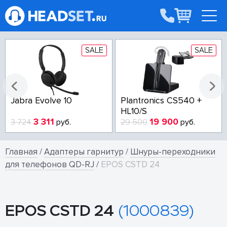
SALE
SALE
lantronics CS540 +
Poly Voyager Focus 2
Jab
L10/S
USB-A/USB-C Teams
19 900
15 614
9 500
руб.
17 295
руб.
16 
Главная
/
Адаптеры гарнитур
/
Шнуры-переходники
для телефонов QD-RJ
/
EPOS CSTD 24
EPOS CSTD 24
(1000839)