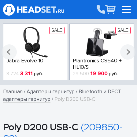
SALE
SALE
Jabra Evolve 10
Plantronics CS540 +
HL10/S
3 311
19 900
3 724
руб.
29 500
руб.
Главная
/
Адаптеры гарнитур
/
Bluetooth и DECT
адаптеры гарнитур
/
Poly D200 USB-C
Poly D200 USB-C
(209850-