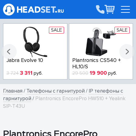
SALE
SALE
Jabra Evolve 10
Plantronics CS540 +
HL10/S
3 311
19 900
3 724
руб.
29 500
руб.
Главная
/
Телефоны с гарнитурой
/
IP телефоны с
гарнитурой
/
Plantronics EncorePro HW510 + Yealink
SIP-T43U
Plantronics EncorePro